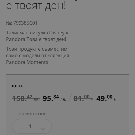
е твоят ден!
№: 799385C01
Талисман висулка Disney x
Pandora Това е твоят ден!
Този продукт е съвместим
само с модели от колекция
Pandora Moments
ЦЕНА
158.
95.
81.
49.
42
84
00
00
лв.
лв.
€
€
КОЛИЧЕСТВО
1