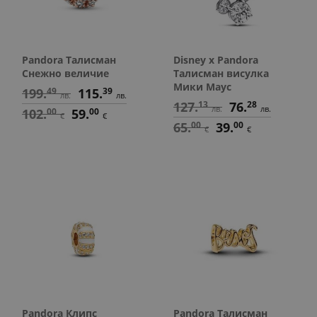
Pandora Талисман
Disney x Pandora
Снежно величие
Талисман висулка
Мики Маус
199.
49
115.
39
лв.
лв.
127.
13
76.
28
лв.
лв.
102.
00
59.
00
€
€
65.
00
39.
00
€
€
Pandora Клипс
Pandora Талисман