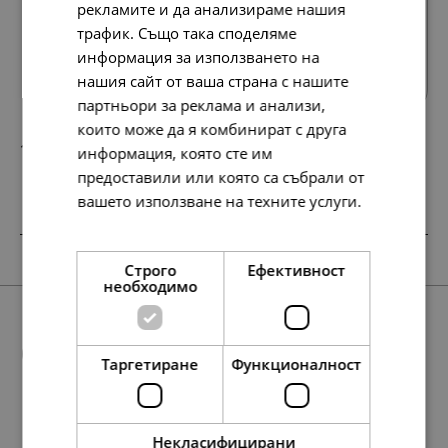
рекламите и да анализираме нашия
трафик. Също така споделяме
Всички продукти
информация за използването на
нашия сайт от ваша страна с нашите
партньори за реклама и анализи,
които може да я комбинират с друга
138.
71.
86
00
лв.
€
информация, която сте им
предоставили или която са събрали от
вашето използване на техните услуги.
Прочетете още
SALE
НОВО
SALE
SALE
SALE
Строго
Ефективност
необходимо
Още предложения
Таргетиране
Функционалност
Некласифицирани
SALE