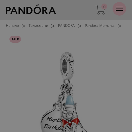
0
>
>
>
>
Начало
Талисмани
PANDORA
Pandora Moments
SALE