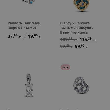
Pandora Талисман
Disney x Pandora
Море от късмет
Талисман висулка
Бъди принцеса
37.
16
19.
00
лв.
€
189.
72
115.
39
лв.
лв.
97.
00
59.
00
€
€
SALE