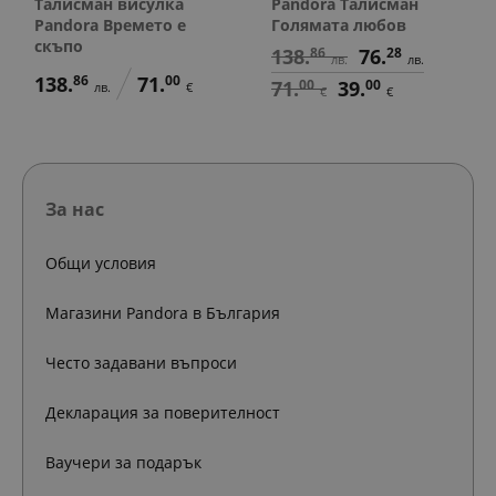
Талисман висулка
Pandora Талисман
Pandora Времето е
Голямата любов
скъпо
138.
86
76.
28
лв.
лв.
138.
86
71.
00
71.
00
39.
00
лв.
€
€
€
За нас
Общи условия
Магазини Pandora в България
Често задавани въпроси
Декларация за поверителност
Ваучери за подарък