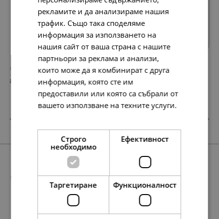
рекламите и да анализираме нашия
Всички продукти
трафик. Също така споделяме
информация за използването на
нашия сайт от ваша страна с нашите
партньори за реклама и анализи,
158.
95.
42
84
които може да я комбинират с друга
лв.
лв.
81.
49.
информация, която сте им
00
00
€
€
предоставили или която са събрали от
вашето използване на техните услуги.
Прочетете още
SALE
НОВО
SALE
SALE
SALE
Строго
Ефективност
необходимо
Още предложения
Таргетиране
Функционалност