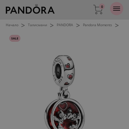
0
>
>
>
>
Начало
Талисмани
PANDORA
Pandora Moments
SALE