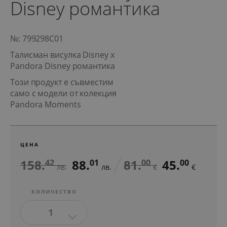
Disney романтика
№: 799298C01
Талисман висулка Disney x
Pandora Disney романтика
Този продукт е съвместим
само с модели от колекция
Pandora Moments
ЦЕНА
158.
88.
81.
45.
42
01
00
00
лв.
лв.
€
€
КОЛИЧЕСТВО
1