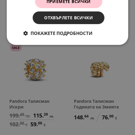
ПРИЕМЕТЕ ВСИЧКИ
Време
висулка Благодаря
148.
64
88.
01
134.
95
69.
00
лв.
лв.
лв.
€
ОТХВЪРЛЕТЕ ВСИЧКИ
76.
00
45.
00
€
€
ПОКАЖЕТЕ ПОДРОБНОСТИ
SALE
Pandora Талисман
Pandora Талисман
Искри
Годината на Змията
199.
49
115.
39
148.
64
76.
00
лв.
лв.
лв.
€
102.
00
59.
00
€
€