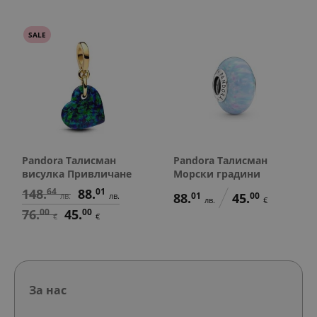
SALE
Pandora Талисман
Pandora Талисман
висулка Привличане
Морски градини
148.
64
88.
01
88.
01
45.
00
лв.
лв.
лв.
€
76.
00
45.
00
€
€
За нас