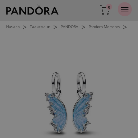
0
>
>
>
>
Начало
Талисмани
PANDORA
Pandora Moments