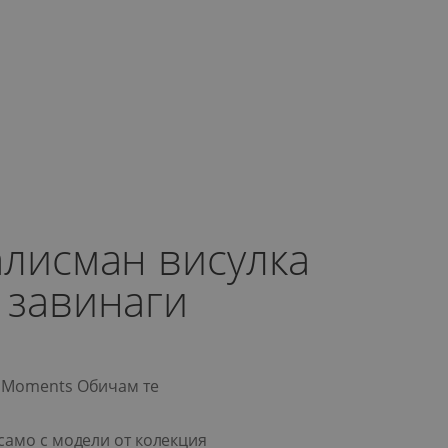
алисман висулка
 завинаги
a Moments Обичам те
само с модели от колекция