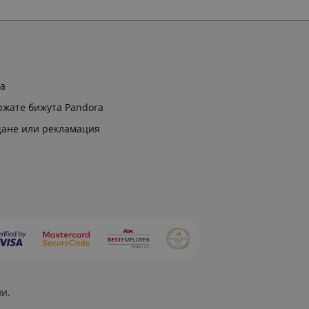
ра
ржате бижута Pandora
щане или рекламация
ни.