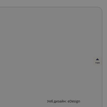
топ
Уеб дизайн:
eDesign