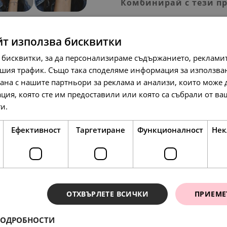
Комбинирай с тези п
йт използва бисквитки
SALE
 бисквитки, за да персонализираме съдържанието, рекламит
шия трафик. Също така споделяме информация за използва
рана с нашите партньори за реклама и анализи, които може
ция, която сте им предоставили или която са събрали от в
ги.
Прочетете още
88.
56.
01
72
лв.
лв.
148.
64
л
45.
29.
00
00
€
€
Ефективност
Таргетиране
Функционалност
Нек
НОВО
ОТХВЪРЛЕТЕ ВСИЧКИ
ПРИЕМЕ
ПОДРОБНОСТИ