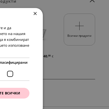
родукти
×
е и да
нето на нашия
Всички продукти
 да я комбинират
ашето използване
76.
78.
40.
00
23
00
в.
€
лв.
€
ласифицирани
SALE
ТЕ ВСИЧКИ