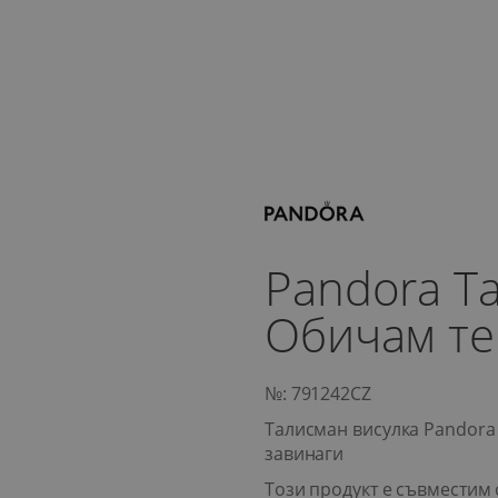
Pandora Т
Обичам те
№: 791242CZ
Талисман висулка Pandor
завинаги
Този продукт е съвместим 