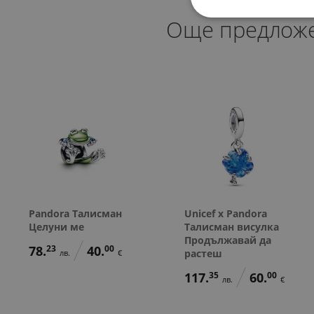
Още предлож
Pandora Талисман
Unicef x Pandora
Целуни ме
Талисман висулка
Продължавай да
78.
23
40.
00
растеш
лв.
€
117.
35
60.
00
лв.
€