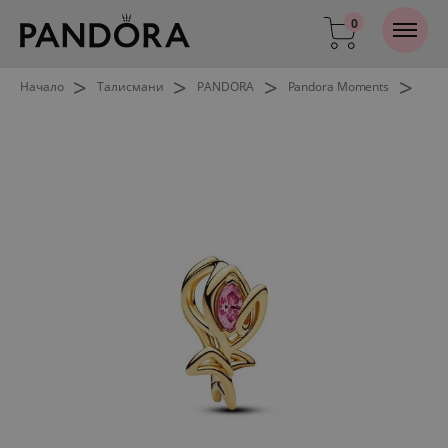
0
>
>
>
>
Начало
Талисмани
PANDORA
Pandora Moments