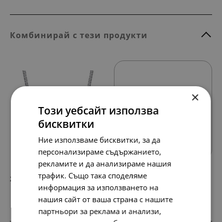
Комбинирай с тези продукти
×
Този уебсайт използва
бисквитки
Всички продукти
Ние използваме бисквитки, за да
персонализираме съдържанието,
рекламите и да анализираме нашия
трафик. Също така споделяме
277.
142.
73
00
лв.
€
информация за използването на
нашия сайт от ваша страна с нашите
партньори за реклама и анализи,