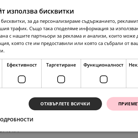
йт използва бисквитки
 бисквитки, за да персонализираме съдържанието, рекламит
шия трафик. Също така споделяме информация за използва
рана с нашите партньори за реклама и анализи, които може
ция, която сте им предоставили или която са събрали от в
ги.
Прочетете още
115.
59.
37.
39
00
16
лв.
€
лв.
Ефективност
Таргетиране
Функционалност
Нек
ОТХВЪРЛЕТЕ ВСИЧКИ
ПРИЕМЕ
ПОДРОБНОСТИ
ения
56.
158.
29.
81.
97.
148.
72
42
00
00
79
64
лв.
лв.
€
€
лв.
л