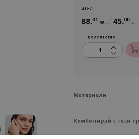
ЦЕНА
88.
45.
01
00
лв.
€
КОЛИЧЕСТВО
1
Материали
Комбинирай с тези п