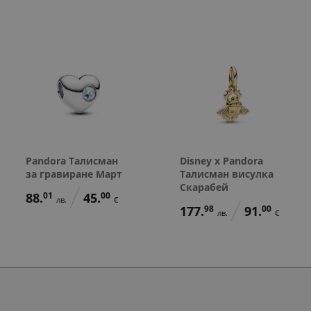
Pandora Талисман
Disney x Pandora
за гравиране Март
Талисман висулка
Скарабей
88.
01
45.
00
лв.
€
177.
98
91.
00
лв.
€