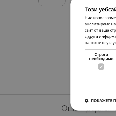
Този уебса
Ние използваме
анализираме на
сайт от ваша ст
с друга информа
на техните услу
Строго
необходимо
ПОКАЖЕТЕ 
Още предлож