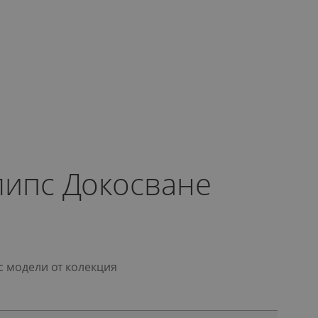
липс Докосване
с модели от колекция