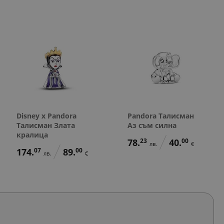
Disney x Pandora
Pandora Талисман
Талисман Злата
Аз съм силна
кралица
78.
23
40.
00
лв.
€
174.
07
89.
00
лв.
€