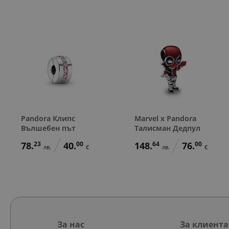
Pandora Клипс
Marvel x Pandora
Вълшебен път
Талисман Дедпул
78.
23
40.
00
148.
64
76.
00
лв.
€
лв.
€
За нас
За клиента