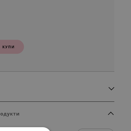
КУПИ
родукти