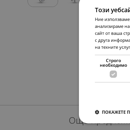
Този уебса
Ние използваме
анализираме на
сайт от ваша ст
с друга информа
на техните услу
Строго
необходимо
ПОКАЖЕТЕ 
Още предлож