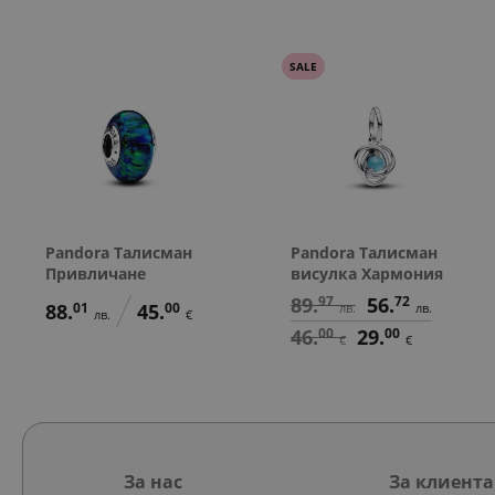
SALE
Pandora Талисман
Pandora Талисман
Привличане
висулка Хармония
89.
97
56.
72
88.
01
45.
00
лв.
лв.
лв.
€
46.
00
29.
00
€
€
За нас
За клиента