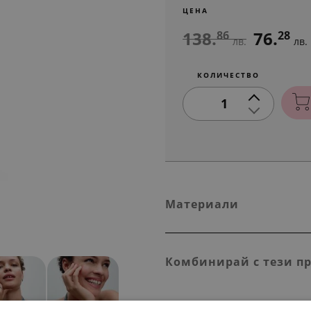
ЦЕНА
138.
76.
86
28
лв.
лв.
КОЛИЧЕСТВО
1
Материали
Комбинирай с тези п