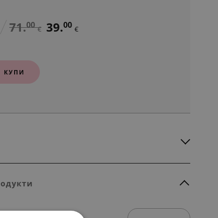
71.
39.
00
00
€
€
КУПИ
родукти