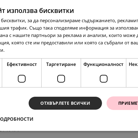
SALE
йт използва бисквитки
 бисквитки, за да персонализираме съдържанието, рекламит
шия трафик. Също така споделяме информация за използва
рана с нашите партньори за реклама и анализи, които може
ция, която сте им предоставили или която са събрали от в
138.
88.
86
01
лв.
лв.
138.
86
л
ги.
Прочетете още
71.
45.
00
00
€
€
Ефективност
Таргетиране
Функционалност
Нек
НОВО
SALE
ОТХВЪРЛЕТЕ ВСИЧКИ
ПРИЕМЕ
ПОДРОБНОСТИ
ения
199.
49
л
193.
134.
99.
69.
177.
63
95
00
00
98
лв.
лв.
€
€
л
102.
00
€