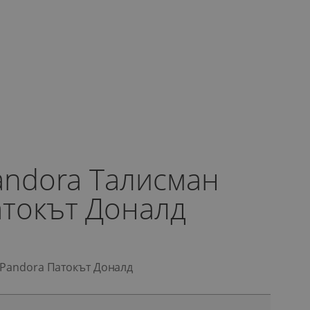
Pandora Талисман
атокът Доналд
 Pandora Патокът Доналд