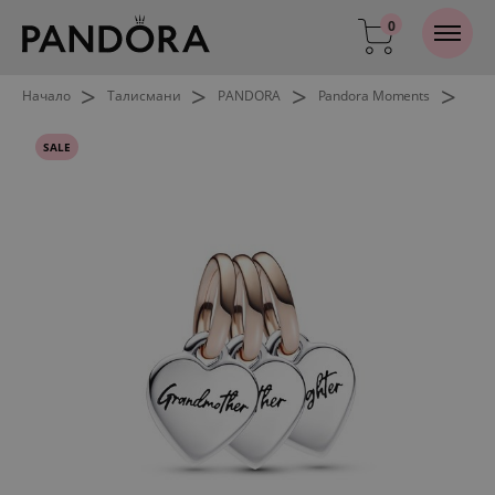
0
>
>
>
>
Начало
Талисмани
PANDORA
Pandora Moments
SALE