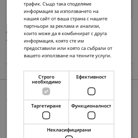
Всички продукти
трафик. Също така споделяме
информация за използването на
нашия сайт от ваша страна с нашите
партньори за реклама и анализи,
84.
48.
10
90
които може да я комбинират с друга
лв.
лв.
43.
25.
00
00
информация, която сте им
€
€
предоставили или която са събрали от
вашето използване на техните услуги.
Прочетете още
Строго
Ефективност
необходимо
Още предложения
Таргетиране
Функционалност
Некласифицирани
56.
88.
148.
78.
158.
29.
45.
40.
76.
81.
158.
197.
107.
232.
138.
81.
101.
55.
119.
71.
72
01
23
64
42
00
00
00
00
00
42
54
57
74
86
00
00
00
00
00
лв.
лв.
лв.
лв.
лв.
€
€
€
€
€
лв.
лв.
лв.
лв.
лв.
€
€
€
€
€