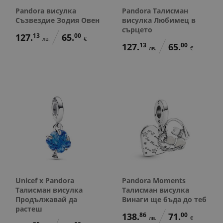
Pandora висулка
Pandora Талисман
Съзвездие Зодия Овен
висулка Любимец в
сърцето
127.
13
65.
00
лв.
€
127.
13
65.
00
лв.
€
Unicef x Pandora
Pandora Moments
Талисман висулка
Талисман висулка
Продължавай да
Винаги ще бъда до теб
растеш
138.
86
71.
00
лв.
€