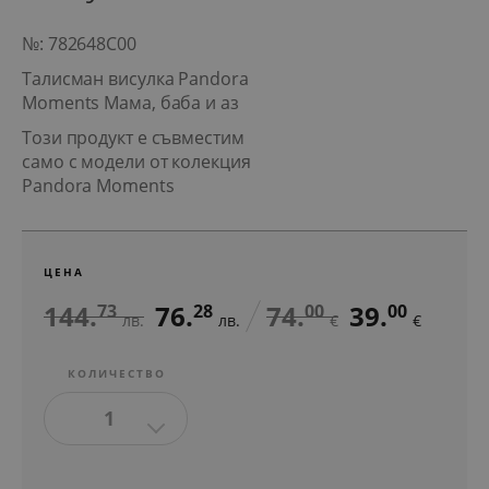
№: 782648C00
Талисман висулка Pandora
Moments Мама, баба и аз
Този продукт е съвместим
само с модели от колекция
Pandora Moments
ЦЕНА
144.
76.
74.
39.
73
28
00
00
лв.
лв.
€
€
КОЛИЧЕСТВО
1