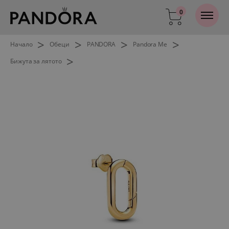
0
>
>
>
>
Начало
Обеци
PANDORA
Pandora Me
>
Бижута за лятото