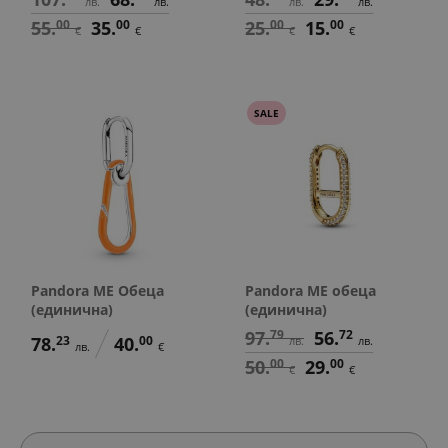
лв.
лв.
лв.
лв.
55.
00
35.
00
25.
00
15.
00
€
€
€
€
SALE
Pandora ME Обеца
Pandora ME обеца
(единична)
(единична)
97.
79
56.
72
78.
23
40.
00
лв.
лв.
лв.
€
50.
00
29.
00
€
€