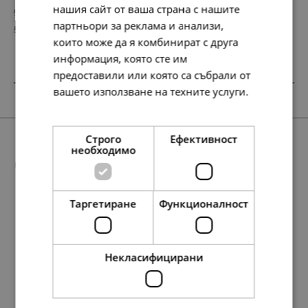
нашия сайт от ваша страна с нашите
99.
56.
75
72
лв.
лв.
партньори за реклама и анализи,
51.
29.
00
00
€
€
които може да я комбинират с друга
информация, която сте им
предоставили или която са събрали от
вашето използване на техните услуги.
SALE
SALE
SALE
SALE
Прочетете още
Строго
Ефективност
необходимо
Още предложения
Таргетиране
Функционалност
SALE
SALE
99.
119.
84.
56.
56.
68.
68.
48.
75
10
31
72
72
45
45
90
лв.
лв.
лв.
лв.
лв.
лв.
лв.
лв.
88.
58.
45.
30.
297.
107.
84.
78.
43.
40.
152.
55.
01
67
00
00
10
23
29
57
00
00
00
00
лв.
лв.
€
€
лв.
лв.
лв.
лв.
€
€
€
€
51.
61.
43.
29.
35.
29.
35.
25.
00
00
00
00
00
00
00
00
€
€
€
€
€
€
€
€
Некласифицирани