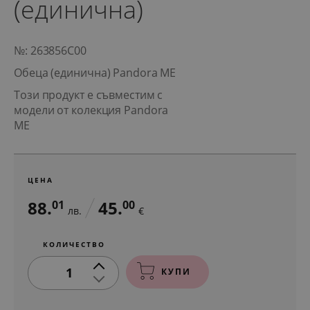
(единична)
№: 263856C00
Обеца (единична) Pandora ME
Този продукт е съвместим с
модели от колекция Pandora
ME
ЦЕНА
88.
45.
01
00
лв.
€
КОЛИЧЕСТВО
1
КУПИ