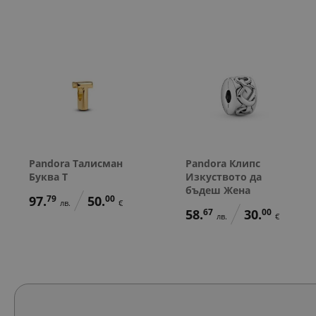
Pandora Талисман
Pandora Клипс
Буква T
Изкуството да
бъдеш Жена
97.
79
50.
00
лв.
€
58.
67
30.
00
лв.
€