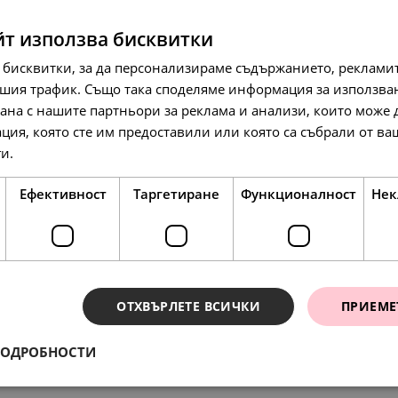
йт използва бисквитки
 бисквитки, за да персонализираме съдържанието, рекламит
шия трафик. Също така споделяме информация за използва
рана с нашите партньори за реклама и анализи, които може
ция, която сте им предоставили или която са събрали от в
138.
71.
107.
86
00
57
лв.
€
л
ги.
Прочетете още
Ефективност
Таргетиране
Функционалност
Нек
SALE
SALE
SALE
ОТХВЪРЛЕТЕ ВСИЧКИ
ПРИЕМЕ
ПОДРОБНОСТИ
ения
168.
95.
56.
107.
78.
84
20
72
57
23
лв.
лв.
лв.
лв.
лв.
95.
84
лв.
86.
49.
55.
29.
40.
00
00
00
00
00
€
€
€
€
€