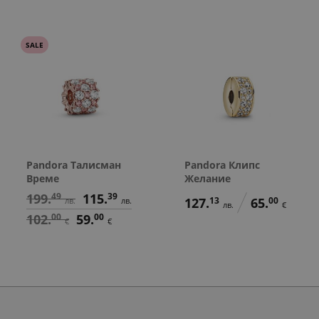
SALE
Pandora Талисман
Pandora Клипс
Време
Желание
199.
49
115.
39
127.
13
65.
00
лв.
лв.
лв.
€
102.
00
59.
00
€
€