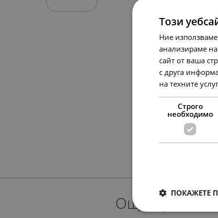
Този уебса
Ние използваме
анализираме на
сайт от ваша ст
с друга информа
на техните услу
Строго
необходимо
ПОКАЖЕТЕ 
Още предлож