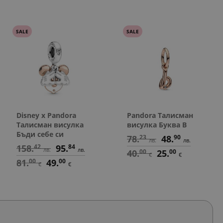
SALE
SALE
Disney x Pandora
Pandora Талисман
Талисман висулка
висулка Буква B
Бъди себе си
78.
23
48.
90
лв.
лв.
158.
42
95.
84
лв.
лв.
40.
00
25.
00
€
€
81.
00
49.
00
€
€