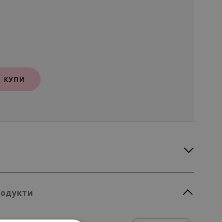
КУПИ
родукти