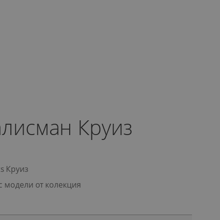
алисман Круиз
s Круиз
с модели от колекция