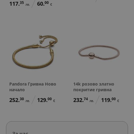
117.
35
60.
00
лв.
€
Pandora Гривна Ново
14k розово златно
начало
покритие гривна
252.
30
129.
00
232.
74
119.
00
лв.
€
лв.
€
За нас