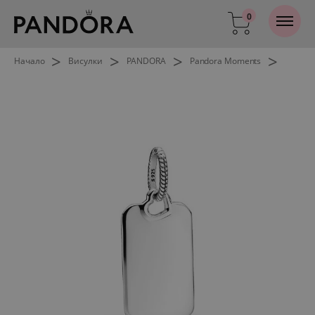
0
>
>
>
>
Начало
Висулки
PANDORA
Pandora Moments