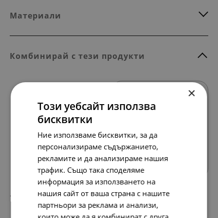
Материали
Комбинирай с тези продукти
×
Този уебсайт използва
бисквитки
Ние използваме бисквитки, за да
Всички продукти
персонализираме съдържанието,
рекламите и да анализираме нашия
трафик. Също така споделяме
информация за използването на
нашия сайт от ваша страна с нашите
117.
60.
35
00
лв.
€
партньори за реклама и анализи,
които може да я комбинират с друга