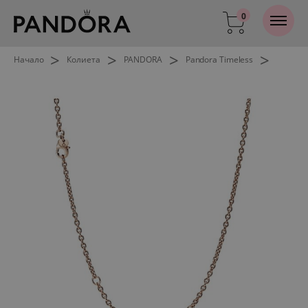
0
>
>
>
>
Начало
Колиета
PANDORA
Pandora Timeless