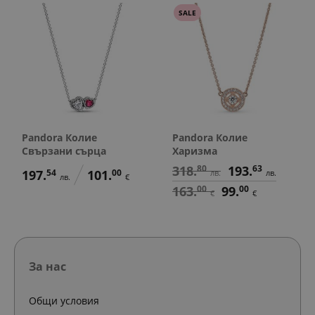
SALE
Pandora Колие
Pandora Колие
Свързани сърца
Харизма
318.
80
193.
63
197.
54
101.
00
лв.
лв.
лв.
€
163.
00
99.
00
€
€
За нас
Общи условия