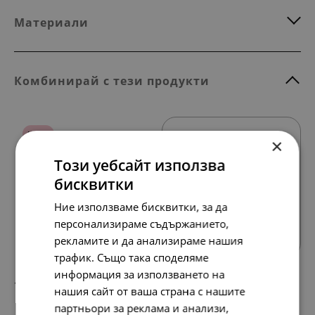
Материали
Комбинирай с тези продукти
НОВО
×
Този уебсайт използва
бисквитки
Ние използваме бисквитки, за да
Всички продукти
персонализираме съдържанието,
рекламите и да анализираме нашия
трафик. Също така споделяме
информация за използването на
193.
99.
63
00
лв.
€
нашия сайт от ваша страна с нашите
партньори за реклама и анализи,