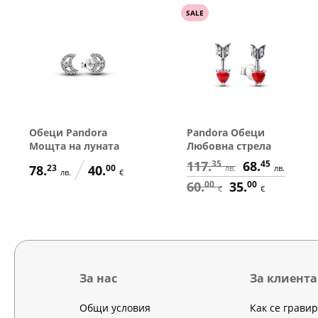
SALE
Обеци Pandora
Pandora Обеци
Мощта на луната
Любовна стрела
117.
35
68.
45
78.
23
40.
00
лв.
лв.
лв.
€
60.
00
35.
00
€
€
За нас
За клиента
Общи условия
Как се грави