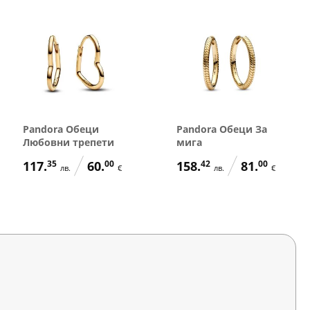
Pandora Обеци
Pandora Обеци За
Любовни трепети
мига
117.
35
60.
00
158.
42
81.
00
лв.
€
лв.
€