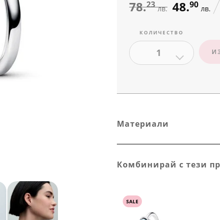
78.
48.
23
90
лв.
лв.
КОЛИЧЕСТВО
1
И
Материали
Комбинирай с тези п
SALE