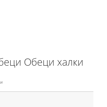
беци Обеци халки
ки