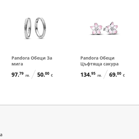
Pandora Обеци За
Pandora Обеци
мига
Цъфтяща сакура
97.
79
50.
00
134.
95
69.
00
лв.
€
лв.
€
ра