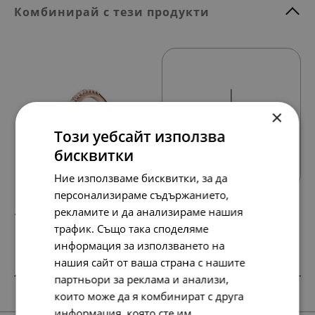
Комбинирай с тези продукти
×
Този уебсайт използва
Всички продукти
бисквитки
Ние използваме бисквитки, за да
персонализираме съдържанието,
рекламите и да анализираме нашия
197.
101.
54
00
лв.
€
трафик. Също така споделяме
информация за използването на
нашия сайт от ваша страна с нашите
партньори за реклама и анализи,
SALE
НОВО
които може да я комбинират с друга
информация, която сте им