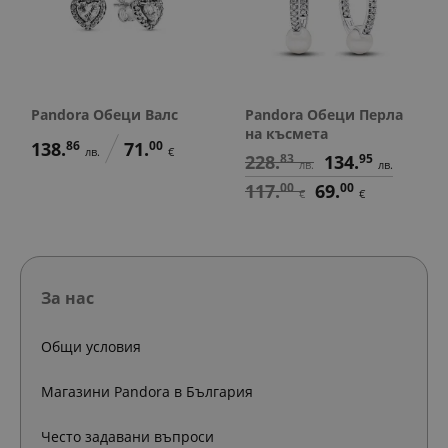
Pandora Обеци Валс
Pandora Обеци Перла
на късмета
138.
86
71.
00
лв.
€
228.
83
134.
95
лв.
лв.
117.
00
69.
00
€
€
За нас
Общи условия
Магазини Pandora в България
Често задавани въпроси