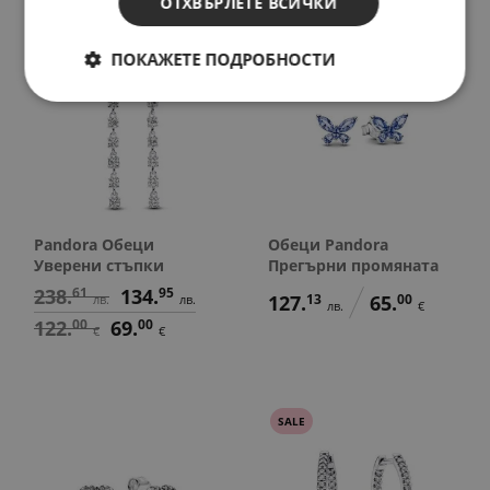
ОТХВЪРЛЕТЕ ВСИЧКИ
SALE
ПОКАЖЕТЕ ПОДРОБНОСТИ
Pandora Обеци
Обеци Pandora
Уверени стъпки
Прегърни промяната
238.
61
134.
95
127.
13
65.
00
лв.
лв.
лв.
€
122.
00
69.
00
€
€
SALE