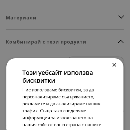
Материали
Комбинирай с тези продукти
×
Този уебсайт използва
бисквитки
Ние използваме бисквитки, за да
Всички продукти
персонализираме съдържанието,
рекламите и да анализираме нашия
трафик. Също така споделяме
информация за използването на
нашия сайт от ваша страна с нашите
158.
81.
42
00
лв.
€