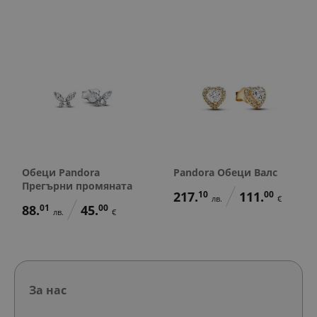
Обеци Pandora
Pandora Обеци Валс
Прегърни промяната
217.
10
111.
00
лв.
€
88.
01
45.
00
лв.
€
За нас