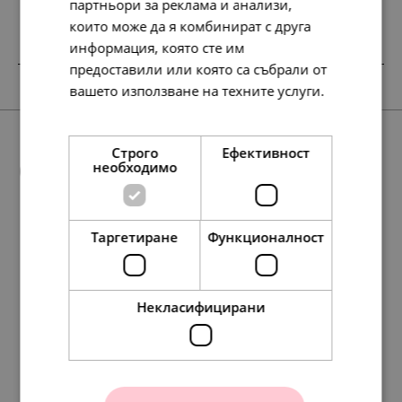
партньори за реклама и анализи,
които може да я комбинират с друга
информация, която сте им
предоставили или която са събрали от
вашето използване на техните услуги.
Прочетете още
Строго
Ефективност
Още предложения
необходимо
Таргетиране
Функционалност
SALE
SALE
193.
117.
291.
318.
138.
99.
60.
149.
163.
71.
115.
252.
174.
258.
197.
59.
129.
89.
132.
101.
63
35
42
80
86
00
00
00
00
00
39
30
07
17
54
00
00
00
00
00
лв.
лв.
лв.
лв.
лв.
€
€
€
€
€
лв.
лв.
лв.
лв.
лв.
€
€
€
€
€
Некласифицирани