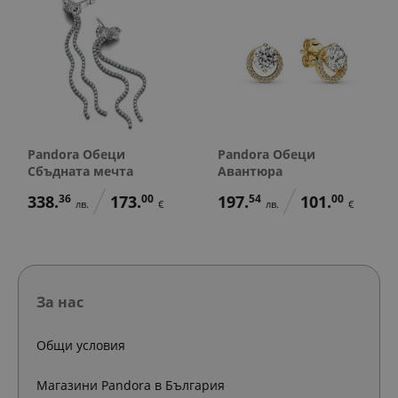
Pandora Обеци
Pandora Обеци
Сбъдната мечта
Авантюра
338.
36
173.
00
197.
54
101.
00
лв.
€
лв.
€
За нас
Общи условия
Магазини Pandora в България