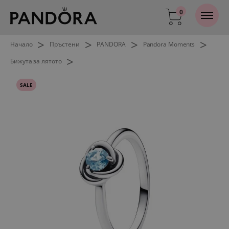
0
>
>
>
>
Начало
Пръстени
PANDORA
Pandora Moments
>
Бижута за лятото
SALE