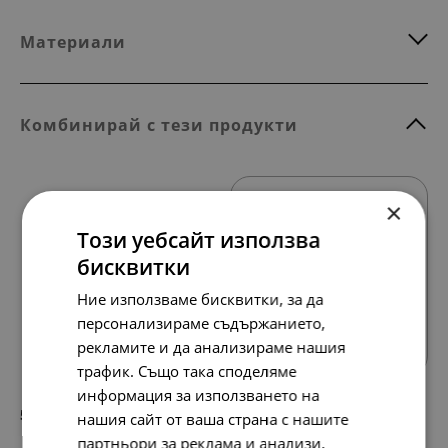
Материали
Комбинирай с тези продукти
×
Този уебсайт използва
бисквитки
Ние използваме бисквитки, за да
Всички продукти
персонализираме съдържанието,
рекламите и да анализираме нашия
трафик. Също така споделяме
информация за използването на
56.
29.
72
00
лв.
€
нашия сайт от ваша страна с нашите
партньори за реклама и анализи,