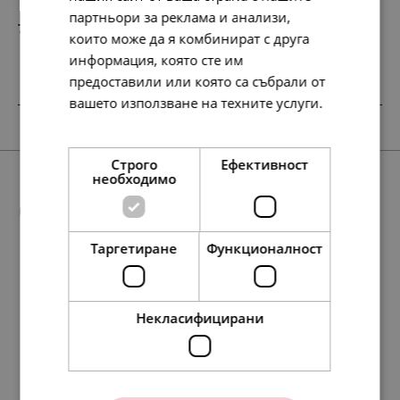
партньори за реклама и анализи,
78.
40.
23
00
лв.
€
които може да я комбинират с друга
информация, която сте им
предоставили или която са събрали от
вашето използване на техните услуги.
НОВО
SALE
SALE
Прочетете още
Строго
Ефективност
необходимо
Още предложения
Таргетиране
Функционалност
НОВО
97.
56.
97.
56.
79
72
79
72
лв.
лв.
лв.
лв.
277.
115.
258.
330.
142.
59.
132.
169.
117.
197.
498.
138.
60.
101.
255.
71.
73
39
17
54
00
00
00
00
35
54
74
86
00
00
00
00
лв.
лв.
лв.
лв.
€
€
€
€
лв.
лв.
лв.
лв.
€
€
€
€
Некласифицирани
50.
29.
50.
29.
00
00
00
00
€
€
€
€