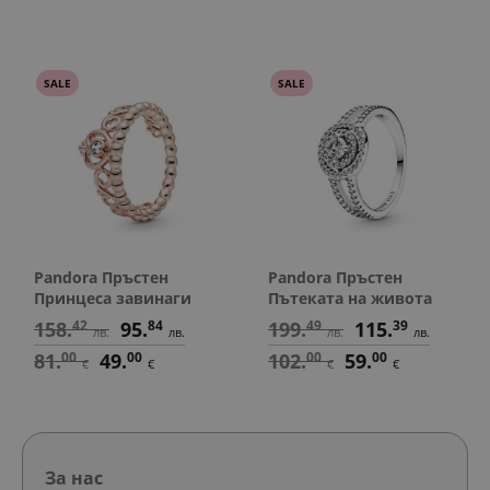
SALE
SALE
Pandora Пръстен
Pandora Пръстен
Принцеса завинаги
Пътеката на живота
158.
42
95.
84
199.
49
115.
39
лв.
лв.
лв.
лв.
81.
00
49.
00
102.
00
59.
00
€
€
€
€
За нас