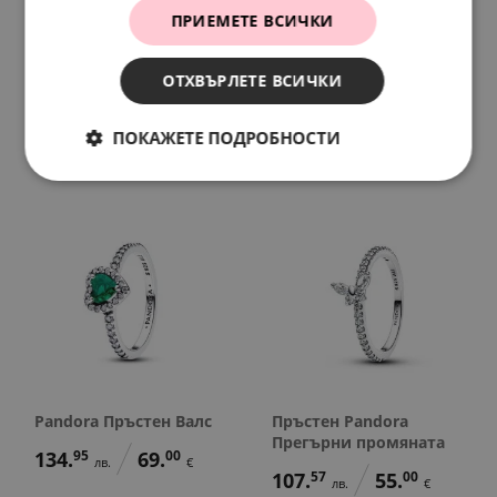
ПРИЕМЕТЕ ВСИЧКИ
Pandora Пръстен
Pandora Пръстен
ОТХВЪРЛЕТЕ ВСИЧКИ
Феерия
Съзвездия
117.
35
60.
00
95.
84
49.
00
лв.
€
лв.
€
ПОКАЖЕТЕ ПОДРОБНОСТИ
Pandora Пръстен Валс
Пръстен Pandora
Прегърни промяната
134.
95
69.
00
лв.
€
107.
57
55.
00
лв.
€