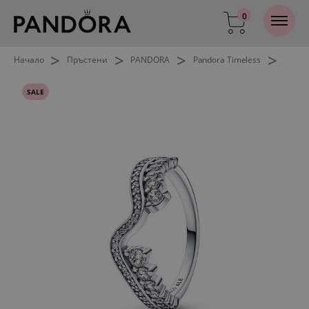
0
>
>
>
>
Начало
Пръстени
PANDORA
Pandora Timeless
SALE