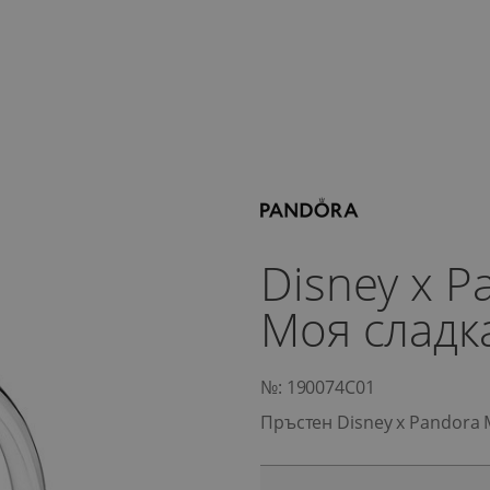
Disney x 
Моя сладк
№: 190074C01
Пръстен Disney x Pandora