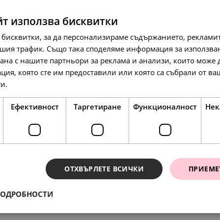
SALE
йт използва бисквитки
 бисквитки, за да персонализираме съдържанието, рекламит
шия трафик. Също така споделяме информация за използва
рана с нашите партньори за реклама и анализи, които може
ция, която сте им предоставили или която са събрали от в
148.
64
л
177.
91.
98
00
лв.
€
ги.
Прочетете още
76.
00
€
Ефективност
Таргетиране
Функционалност
Нек
НОВО
SALE
SALE
ОТХВЪРЛЕТЕ ВСИЧКИ
ПРИЕМЕ
ПОДРОБНОСТИ
ения
127.
138.
13
86
л
л
193.
154.
99.
79.
63
51
00
00
лв.
лв.
€
€
65.
71.
00
00
€
€