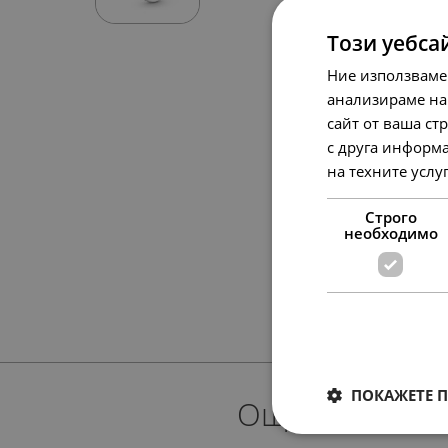
Този уебса
Ние използваме
анализираме на
сайт от ваша ст
с друга информа
на техните услу
Строго
необходимо
ПОКАЖЕТЕ 
Още предлож