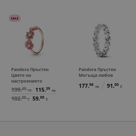
SALE
Pandora Пръстен
Pandora Пръстен
Цвете на
Могъща любов
настроението
177.
98
91.
00
лв.
€
199.
49
115.
39
лв.
лв.
102.
00
59.
00
€
€