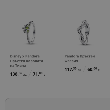
Disney x Pandora
Pandora Пръстен
Пръстен Короната
Феерия
на Тиана
117.
35
60.
00
лв.
€
138.
86
71.
00
лв.
€