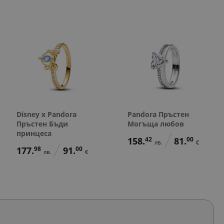
Disney x Pandora
Pandora Пръстен
Пръстен Бъди
Могъща любов
принцеса
158.
42
81.
00
лв.
€
177.
98
91.
00
лв.
€