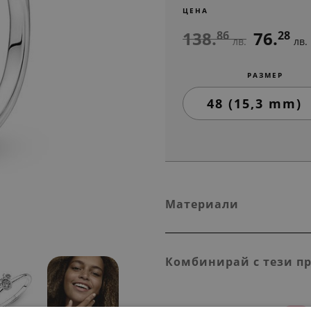
ЦЕНА
138.
76.
86
28
лв.
лв.
РАЗМЕР
Материали
Комбинирай с тези п