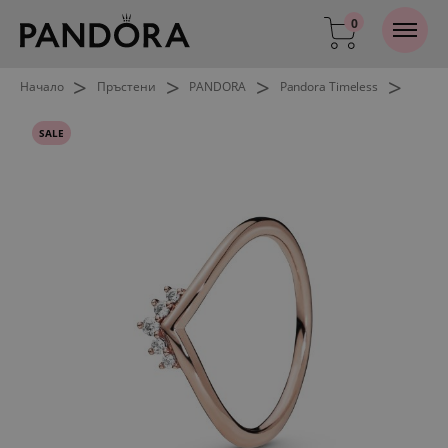
0
>
>
>
>
Начало
Пръстени
PANDORA
Pandora Timeless
SALE