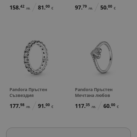
158.
42
81.
00
97.
79
50.
00
лв.
€
лв.
€
Pandora Пръстен
Pandora Пръстен
Съзвездия
Мечтана любов
177.
98
91.
00
117.
35
60.
00
лв.
€
лв.
€