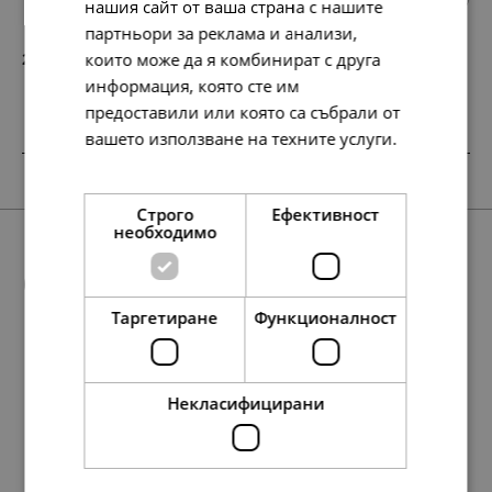
нашия сайт от ваша страна с нашите
партньори за реклама и анализи,
които може да я комбинират с друга
217.
111.
10
00
лв.
€
информация, която сте им
предоставили или която са събрали от
вашето използване на техните услуги.
Прочетете още
SALE
SALE
SALE
Строго
Ефективност
необходимо
Още предложения
Таргетиране
Функционалност
SALE
168.
209.
95.
127.
299.
174.
20
27
84
13
24
07
лв.
лв.
лв.
лв.
лв.
лв.
Некласифицирани
117.
138.
134.
60.
71.
69.
117.
148.
138.
177.
60.
76.
71.
91.
35
86
95
00
00
00
35
64
86
98
00
00
00
00
лв.
лв.
лв.
€
€
€
лв.
лв.
лв.
лв.
€
€
€
€
86.
107.
49.
65.
153.
89.
00
00
00
00
00
00
€
€
€
€
€
€