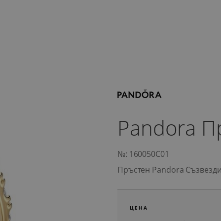
Pandora П
№: 160050C01
Пръстен Pandora Съзвезд
ЦЕНА