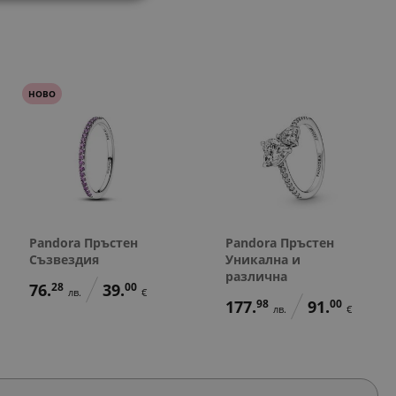
56.
498.
258.
154.
72
74
17
51
в.
лв.
лв.
лв.
лв.
168.
86.
138.
71.
20
00
86
00
лв.
€
лв.
€
29.
255.
132.
79.
00
00
00
00
€
€
€
€
НОВО
Pandora Пръстен
Pandora Пръстен
Съзвездия
Уникална и
различна
76.
28
39.
00
лв.
€
177.
98
91.
00
лв.
€