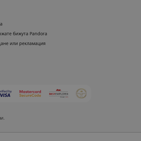
ра
ржате бижута Pandora
щане или рекламация
ни.