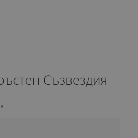
ръстен Съзвездия
ия