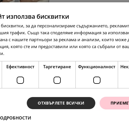
йт използва бисквитки
 бисквитки, за да персонализираме съдържанието, рекламит
шия трафик. Също така споделяме информация за използва
рана с нашите партньори за реклама и анализи, които може
ция, която сте им предоставили или която са събрали от в
ги.
Прочетете още
318.
80
л
158.
81.
42
00
лв.
€
163.
00
€
Ефективност
Таргетиране
Функционалност
Нек
SALE
ОТХВЪРЛЕТЕ ВСИЧКИ
ПРИЕМЕ
ПОДРОБНОСТИ