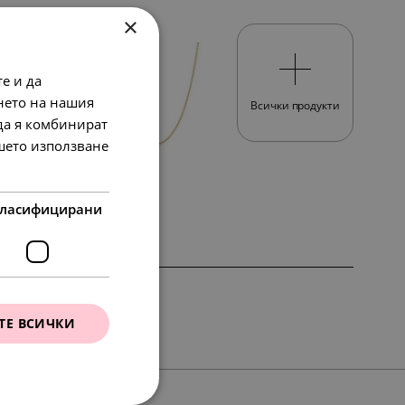
×
е и да
нето на нашия
Всички продукти
 да я комбинират
ашето използване
197.
54
в.
лв.
101.
00
€
ласифицирани
SALE
ТЕ ВСИЧКИ