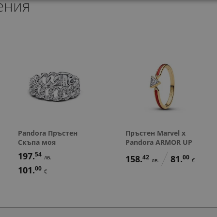
ения
338.
97.
79
36
лв.
л
174.
177.
89.
91.
07
98
00
00
лв.
лв.
€
€
173.
50.
00
00
€
€
Pandora Пръстен
Пръстен Marvel x
Скъпа моя
Pandora ARMOR UP
197.
54
158.
42
81.
00
лв.
лв.
€
101.
00
€