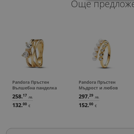
Още предлож
Pandora Пръстен
Pandora Пръстен
Вълшебна панделка
Мъдрост и любов
258.
17
297.
29
лв.
лв.
132.
00
152.
00
€
€