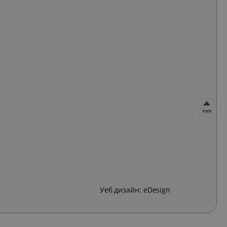
топ
Уеб дизайн:
eDesign