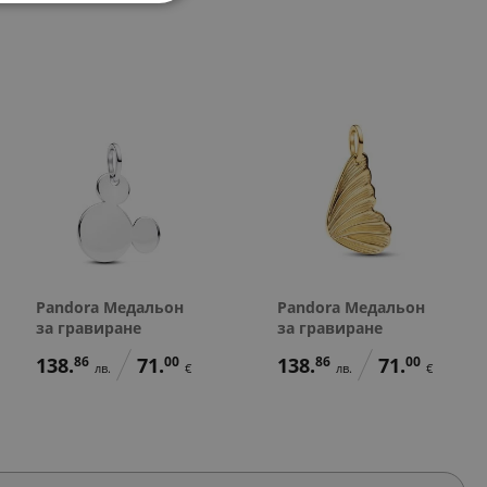
148.
88.
64
01
лв.
лв.
45.
40.
158.
81.
88.
78.
45.
40.
00
00
42
00
01
23
00
00
€
€
лв.
€
лв.
лв.
€
€
76.
45.
00
00
€
€
Pandora Медальон
Pandora Медальон
за гравиране
за гравиране
138.
86
71.
00
138.
86
71.
00
лв.
€
лв.
€