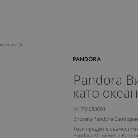
>
за лятото
Pandora В
като океа
№: 794683C01
Висулка Pandora Свободен
Този продукт е съвместим 
Pandora Moments и Pando