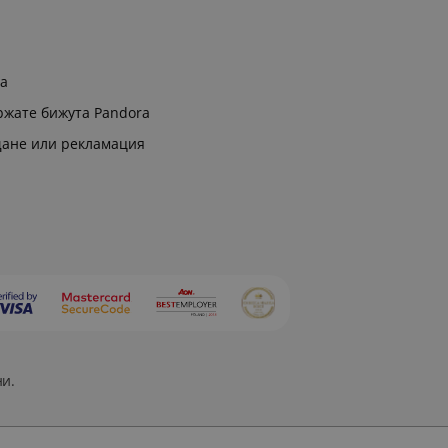
ра
ржате бижута Pandora
щане или рекламация
ни.