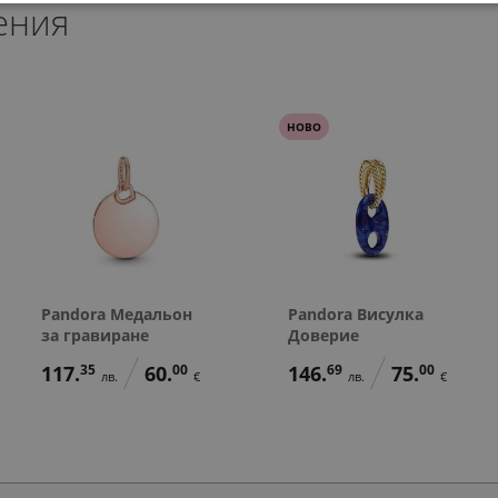
ения
78.
48.
23
90
лв.
лв.
78.
40.
88.
78.
23
00
01
23
лв.
€
лв.
лв.
40.
25.
00
00
€
€
НОВО
Pandora Медальон
Pandora Висулка
за гравиране
Доверие
117.
35
60.
00
146.
69
75.
00
лв.
€
лв.
€