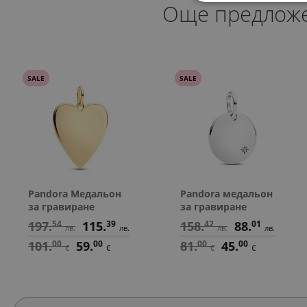
Още предлож
SALE
SALE
Pandora Медальон
Pandora медальон
за гравиране
за гравиране
197.
54
115.
39
158.
42
88.
01
лв.
лв.
лв.
лв.
101.
00
59.
00
81.
00
45.
00
€
€
€
€