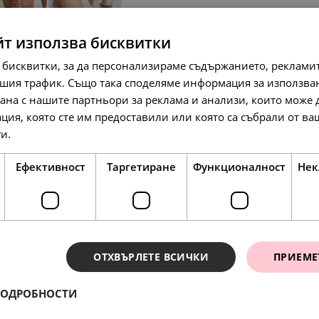
йт използва бисквитки
SALE
 бисквитки, за да персонализираме съдържанието, рекламит
шия трафик. Също така споделяме информация за използва
рана с нашите партньори за реклама и анализи, които може
ция, която сте им предоставили или която са събрали от в
ги.
Прочетете още
97.
79
лв.
64.
33.
54
00
лв.
€
50.
00
€
Ефективност
Таргетиране
Функционалност
Нек
SALE
ОТХВЪРЛЕТЕ ВСИЧКИ
ПРИЕМЕ
ПОДРОБНОСТИ