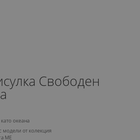
исулка Свободен
на
 като океана
с модели от колекция
ra ME