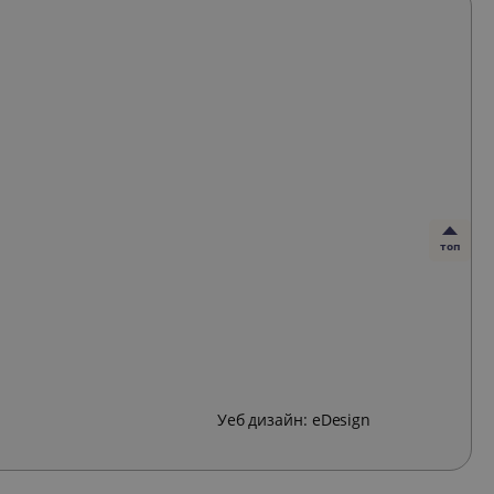
топ
Уеб дизайн:
eDesign