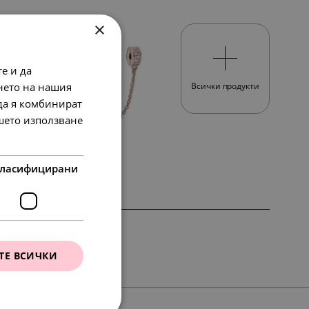
×
е и да
нето на нашия
Всички продукти
 да я комбинират
ашето използване
238.
61
лв.
65.
00
в.
€
122.
00
€
ласифицирани
НОВО
ТЕ ВСИЧКИ