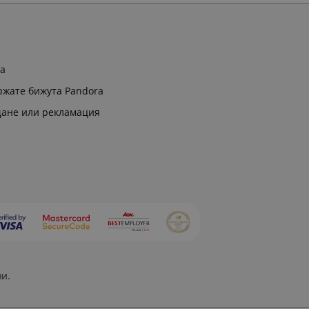
ра
ржате бижута Pandora
щане или рекламация
ни.