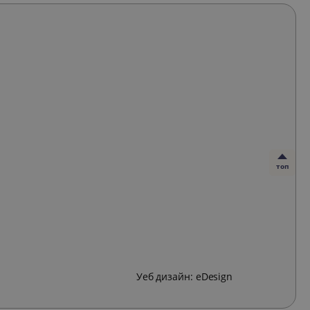
топ
Уеб дизайн:
eDesign