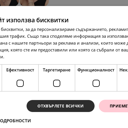
йт използва бисквитки
 бисквитки, за да персонализираме съдържанието, рекламит
шия трафик. Също така споделяме информация за използва
рана с нашите партньори за реклама и анализи, които може
ция, която сте им предоставили или която са събрали от в
ги.
Прочетете още
117.
60.
127.
35
00
13
лв.
€
л
Ефективност
Таргетиране
Функционалност
Нек
SALE
НОВО
SALE
ОТХВЪРЛЕТЕ ВСИЧКИ
ПРИЕМЕ
ПОДРОБНОСТИ