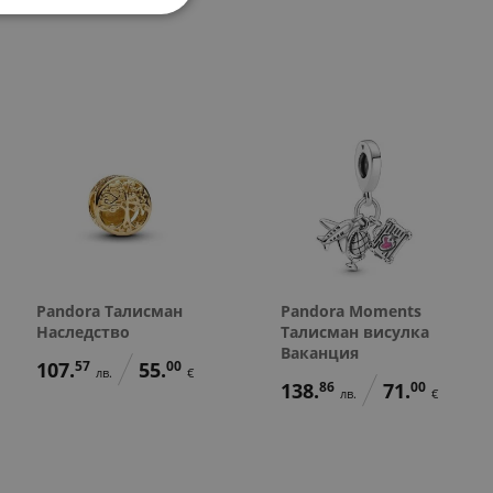
29.
34
лв.
99.
78.
88.
40.
45.
138.
134.
71.
69.
00
23
01
00
00
86
95
00
00
в.
€
лв.
лв.
€
€
лв.
лв.
€
€
15.
00
€
Pandora Талисман
Pandora Moments
Наследство
Талисман висулка
Ваканция
107.
57
55.
00
лв.
€
138.
86
71.
00
лв.
€