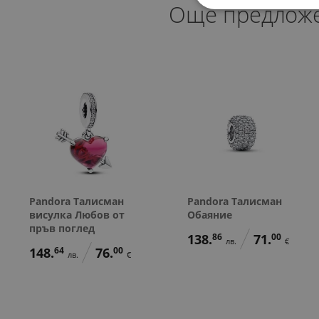
Още предлож
Pandora Талисман
Pandora Талисман
висулка Любов от
Обаяние
пръв поглед
138.
86
71.
00
лв.
€
148.
64
76.
00
лв.
€