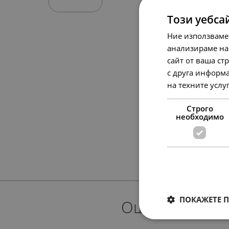
Този уебса
Ние използваме
анализираме на
сайт от ваша ст
с друга информа
на техните услу
Строго
необходимо
ПОКАЖЕТЕ 
Още предлож