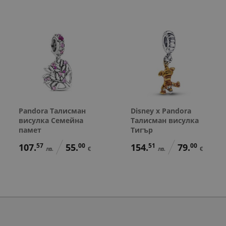
Pandora Талисман
Disney x Pandora
висулка Семейна
Талисман висулка
памет
Тигър
107.
57
55.
00
154.
51
79.
00
лв.
€
лв.
€