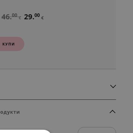
46.
29.
00
00
€
€
КУПИ
родукти