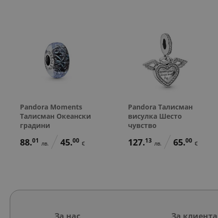
Pandora Moments
Pandora Талисман
Талисман Океански
висулка Шесто
градини
чувство
88.
01
45.
00
127.
13
65.
00
лв.
€
лв.
€
За нас
За клиента