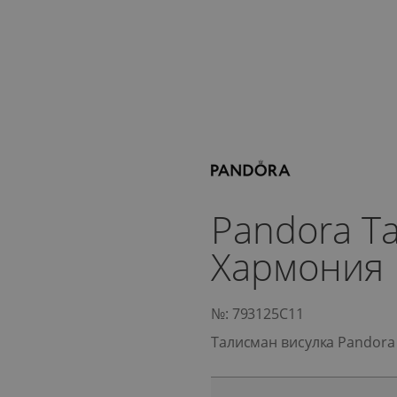
Pandora Т
Хармония
№: 793125C11
Талисман висулка Pandor