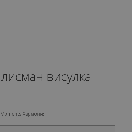
алисман висулка
a Moments Хармония