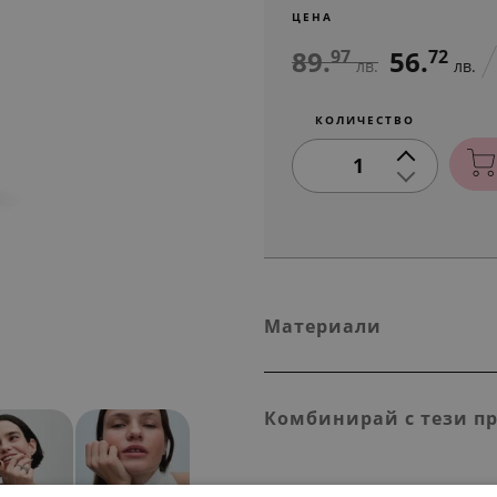
ЦЕНА
89.
56.
97
72
лв.
лв.
КОЛИЧЕСТВО
1
Материали
Комбинирай с тези п