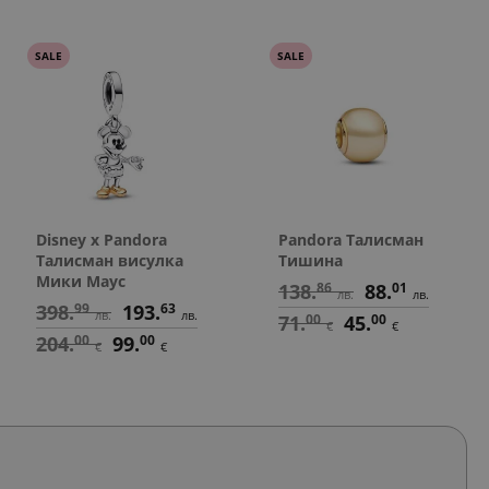
SALE
SALE
Disney x Pandora
Pandora Талисман
Талисман висулка
Тишина
Мики Маус
138.
86
88.
01
лв.
лв.
398.
99
193.
63
лв.
лв.
71.
00
45.
00
€
€
204.
00
99.
00
€
€