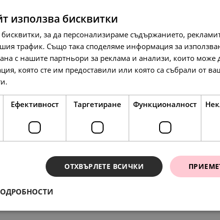
йт използва бисквитки
 бисквитки, за да персонализираме съдържанието, рекламит
шия трафик. Също така споделяме информация за използва
рана с нашите партньори за реклама и анализи, които може
ция, която сте им предоставили или която са събрали от в
97.
50.
37.
79
00
16
лв.
€
лв.
ги.
Прочетете още
Ефективност
Таргетиране
Функционалност
Нек
SALE
ОТХВЪРЛЕТЕ ВСИЧКИ
ПРИЕМЕ
ПОДРОБНОСТИ
ения
88.
01
лв.
148.
154.
76.
79.
78.
64
51
00
00
23
лв.
лв.
€
€
лв.
45.
00
€