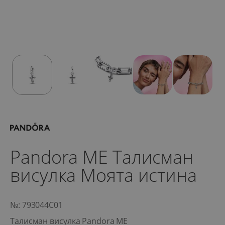
Pandora ME Талисман
висулка Моята истина
№: 793044C01
Талисман висулка Pandora ME