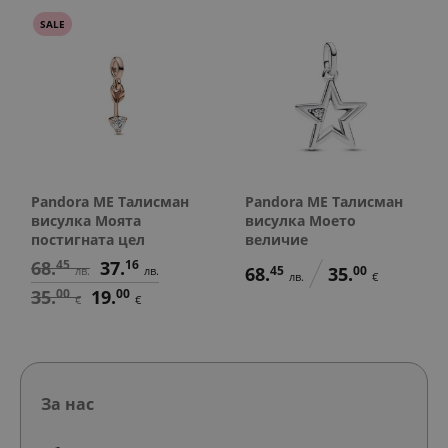
SALE
Pandora ME Талисман
Pandora ME Талисман
висулка Моята
висулка Моето
постигната цел
величие
68.
45
37.
16
68.
45
35.
00
лв.
лв.
лв.
€
35.
00
19.
00
€
€
За нас