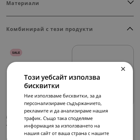
Материали
Комбинирай с тези продукти
SALE
×
Този уебсайт използва
бисквитки
Всички продукти
Ние използваме бисквитки, за да
персонализираме съдържанието,
рекламите и да анализираме нашия
89.
48.
97
90
лв.
лв.
трафик. Също така споделяме
46.
25.
00
00
информация за използването на
€
€
нашия сайт от ваша страна с нашите