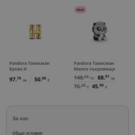
SALE
Pandora Талисман
Pandora Талисман
Буква H
Малко съкровище
148.
64
88.
01
97.
79
50.
00
лв.
лв.
лв.
€
76.
00
45.
00
€
€
За нас
Общи условия