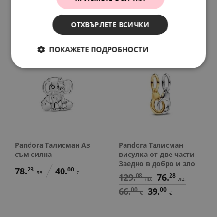
88.
01
56.
72
78.
23
40.
00
лв.
лв.
лв.
€
45.
00
29.
00
€
€
ОТХВЪРЛЕТЕ ВСИЧКИ
ПОКАЖЕТЕ ПОДРОБНОСТИ
SALE
Pandora Талисман Аз
Pandora Талисман
съм силна
висулка от две части
Заедно в добро и зло
78.
23
40.
00
лв.
€
129.
08
76.
28
лв.
лв.
66.
00
39.
00
€
€