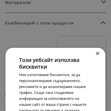
Материали
Комбинирай с тези продукти
×
Този уебсайт използва
бисквитки
Всички продукти
Ние използваме бисквитки, за да
персонализираме съдържанието,
рекламите и да анализираме нашия
трафик. Също така споделяме
97.
50.
79
00
лв.
€
информация за използването на
нашия сайт от ваша страна с нашите
партньори за реклама и анализи,