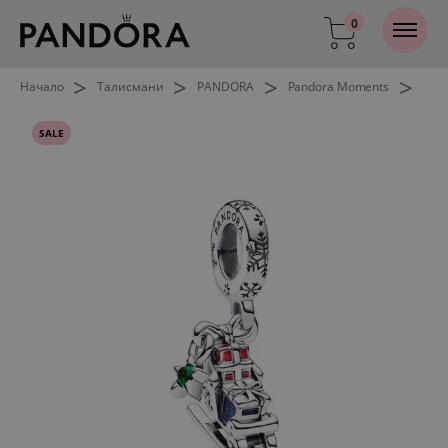
0
>
>
>
>
Начало
Талисмани
PANDORA
Pandora Moments
SALE