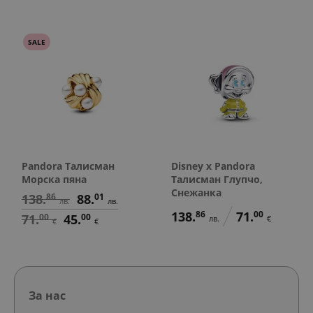
SALE
Pandora Талисман
Disney x Pandora
Морска пяна
Талисман Глупчо,
Снежанка
138.
86
88.
01
лв.
лв.
138.
86
71.
00
71.
00
45.
00
лв.
€
€
€
За нас