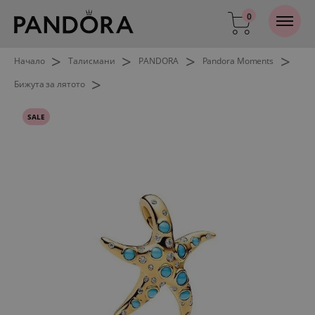
0
>
>
>
>
Начало
Талисмани
PANDORA
Pandora Moments
>
Бижута за лятото
SALE