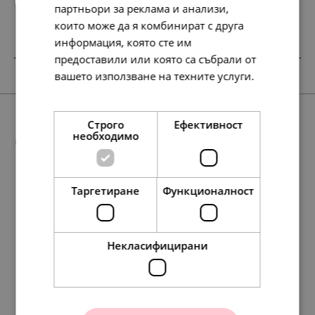
партньори за реклама и анализи,
които може да я комбинират с друга
информация, която сте им
предоставили или която са събрали от
SALE
вашето използване на техните услуги.
Прочетете още
Строго
Ефективност
Още предложения
необходимо
Таргетиране
Функционалност
SALE
177.
95.
98
84
лв.
лв.
78.
97.
127.
97.
40.
50.
50.
65.
56.
115.
56.
123.
134.
29.
29.
59.
63.
69.
23
79
79
13
00
00
00
00
72
72
39
22
95
00
00
00
00
00
лв.
лв.
лв.
лв.
€
€
€
€
лв.
лв.
лв.
лв.
лв.
€
€
€
€
€
91.
49.
00
00
€
€
Некласифицирани