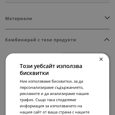
Материали
Комбинирай с тези продукти
×
Този уебсайт използва
бисквитки
Ние използваме бисквитки, за да
персонализираме съдържанието,
Всички продукти
рекламите и да анализираме нашия
трафик. Също така споделяме
информация за използването на
нашия сайт от ваша страна с нашите
197.
101.
54
00
лв.
€