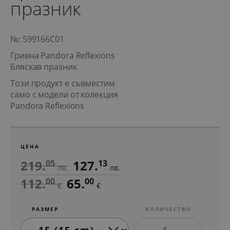
празник
№: 599166C01
Гривна Pandora Reflexions
Бляскав празник
Този продукт е съвместим
само с модели от колекция
Pandora Reflexions
ЦЕНА
219.
127.
05
13
лв.
лв.
112.
65.
00
00
€
€
РАЗМЕР
КОЛИЧЕСТВО
1