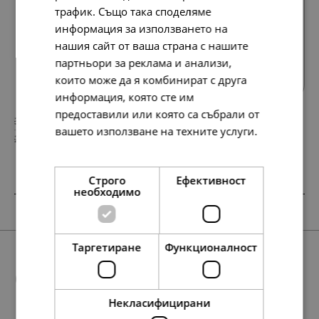
трафик. Също така споделяме
информация за използването на
нашия сайт от ваша страна с нашите
Всички продукти
партньори за реклама и анализи,
които може да я комбинират с друга
информация, която сте им
предоставили или която са събрали от
398.
232.
99
74
лв.
лв.
вашето използване на техните услуги.
204.
119.
00
00
€
€
Прочетете още
Строго
Ефективност
необходимо
SALE
SALE
SALE
SALE
Таргетиране
Функционалност
Още предложения
Некласифицирани