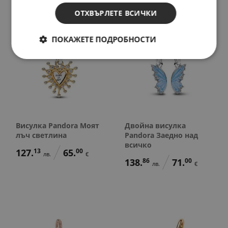
ОТХВЪРЛЕТЕ ВСИЧКИ
ПОКАЖЕТЕ ПОДРОБНОСТИ
Висулка Pandora Моят
Двойна висулка
лъч светлина
Pandora Заедно над
всичко
127.
13
65.
00
лв.
€
138.
86
71.
00
лв.
€