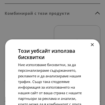
Комбинирай с тези продукти
×
Този уебсайт използва
бисквитки
Всички продукти
Ние използваме бисквитки, за да
персонализираме съдържанието,
рекламите и да анализираме нашия
154.
79.
51
00
трафик. Също така споделяме
лв.
€
информация за използването на
нашия сайт от ваша страна с нашите
партньори за реклама и анализи,
които може да я комбинират с друга
SALE
SALE