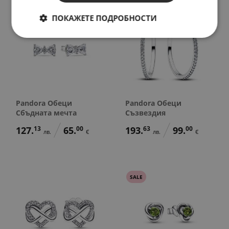
НОВО
ПОКАЖЕТЕ ПОДРОБНОСТИ
Pandora Обеци
Pandora Обеци
Сбъдната мечта
Съзвездия
127.
13
65.
00
193.
63
99.
00
лв.
€
лв.
€
SALE