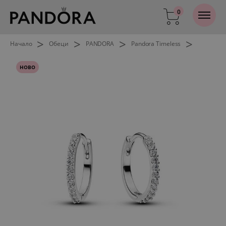
0
>
>
>
>
Начало
Обеци
PANDORA
Pandora Timeless
НОВО