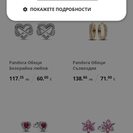
ПОКАЖЕТЕ ПОДРОБНОСТИ
Pandora Обеци
Pandora Обеци
Безкрайна любов
Съзвездия
117.
35
60.
00
138.
86
71.
00
лв.
€
лв.
€