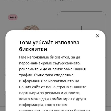
SALE
×
Този уебсайт използва
Всички продукти
бисквитки
Ние използваме бисквитки, за да
персонализираме съдържанието,
158.
95.
рекламите и да анализираме нашия
42
84
лв.
лв.
трафик. Също така споделяме
81.
49.
00
00
€
€
информация за използването на
нашия сайт от ваша страна с нашите
партньори за реклама и анализи,
които може да я комбинират с друга
информация, която сте им
предоставили или която са събрали от