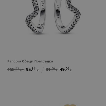
Pandora Обеци Прегръдка
158.
42
95.
84
81.
00
49.
00
лв.
лв.
€
€