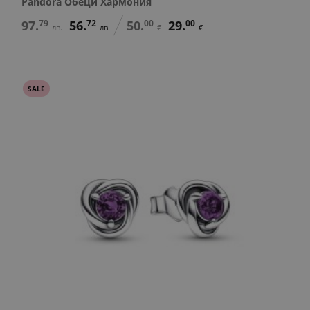
Pandora Обеци Хармония
97.
79
56.
72
50.
00
29.
00
лв.
лв.
€
€
SALE