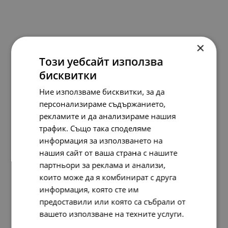
×
Pandora Обеци Цветя на желанието
Този уебсайт използва
138.
86
76.
28
71.
00
39.
00
бисквитки
лв.
лв.
€
€
Ние използваме бисквитки, за да
персонализираме съдържанието,
рекламите и да анализираме нашия
SALE
трафик. Също така споделяме
информация за използването на
нашия сайт от ваша страна с нашите
партньори за реклама и анализи,
които може да я комбинират с друга
информация, която сте им
предоставили или която са събрали от
вашето използване на техните услуги.
Прочетете още