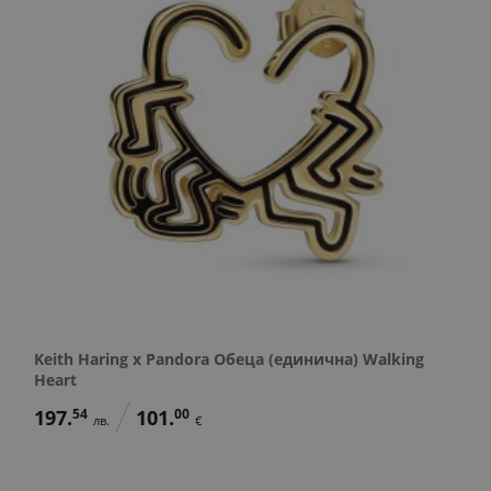
Keith Haring x Pandora Обеца (единична) Walking
Heart
197.
54
101.
00
лв.
€