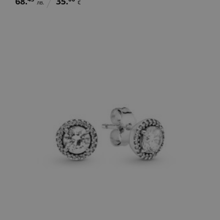
68.
35.
лв.
€