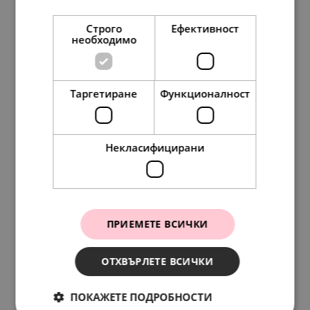
Строго
Ефективност
необходимо
Таргетиране
Функционалност
Pandora Обеци Красива като цвете
258.
17
154.
51
132.
00
79.
00
Некласифицирани
лв.
лв.
€
€
SALE
ПРИЕМЕТЕ ВСИЧКИ
ОТХВЪРЛЕТЕ ВСИЧКИ
ПОКАЖЕТЕ ПОДРОБНОСТИ