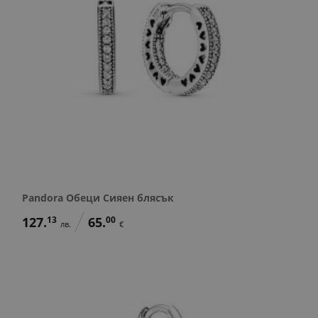
Pandora Обеци Сияен блясък
127.
13
65.
00
лв.
€