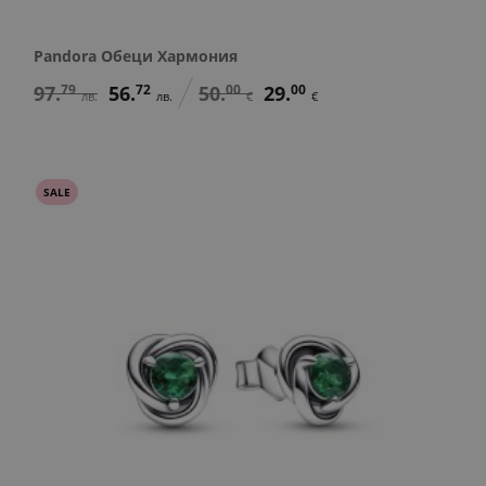
Pandora Обеци Хармония
97.
79
56.
72
50.
00
29.
00
лв.
лв.
€
€
SALE