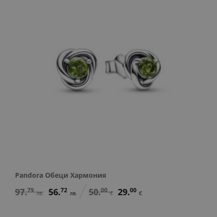
Pandora Обеци Хармония
97.
79
56.
72
50.
00
29.
00
лв.
лв.
€
€