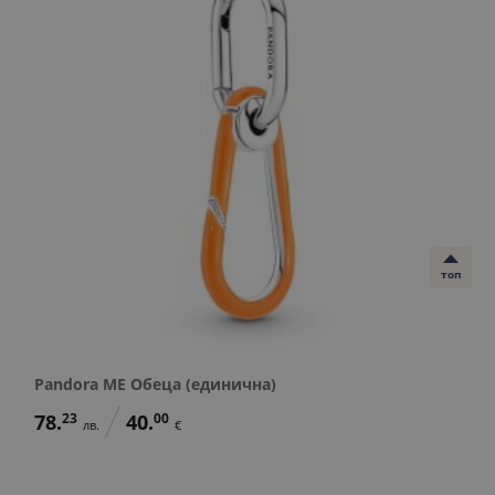
топ
Pandora ME Обеца (единична)
78.
23
40.
00
лв.
€