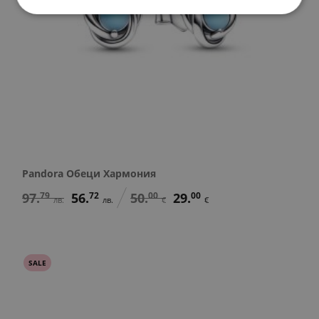
Pandora Обеци Хармония
97.
79
56.
72
50.
00
29.
00
лв.
лв.
€
€
SALE