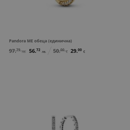
Pandora ME обеца (единична)
97.
79
56.
72
50.
00
29.
00
лв.
лв.
€
€