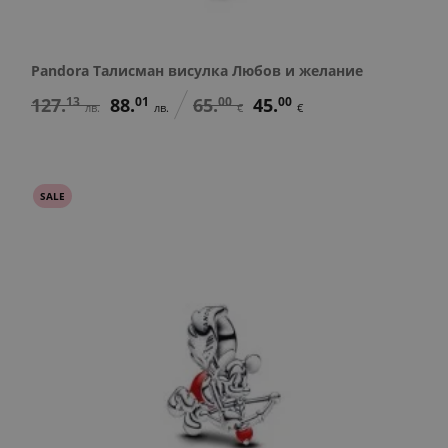
Pandora Талисман висулка Любов и желание
127.
13
88.
01
65.
00
45.
00
лв.
лв.
€
€
SALE