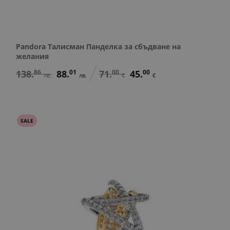
Pandora Талисман Панделка за сбъдване на
желания
138.
86
88.
01
71.
00
45.
00
лв.
лв.
€
€
SALE