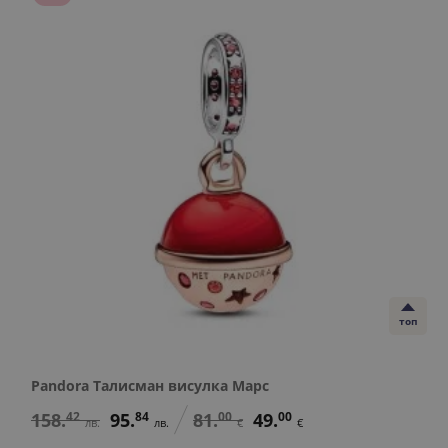
топ
Pandora Талисман висулка Марс
158.
42
95.
84
81.
00
49.
00
лв.
лв.
€
€