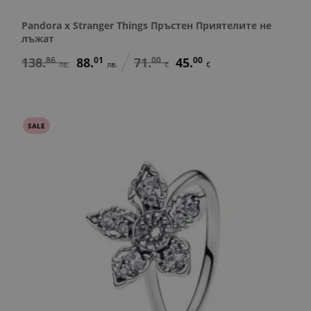
Pandora x Stranger Things Пръстен Приятелите не
лъжат
138.
86
88.
01
71.
00
45.
00
лв.
лв.
€
€
SALE