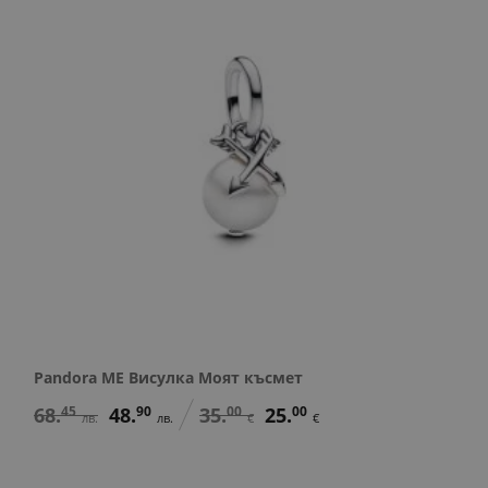
Pandora ME Висулка Моят късмет
68.
45
48.
90
35.
00
25.
00
лв.
лв.
€
€