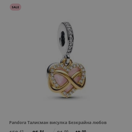
SALE
Pandora Талисман висулка Безкрайна любов
42
84
00
00