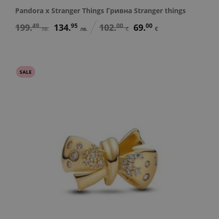
Pandora x Stranger Things Гривна Stranger things
199.
49
134.
95
102.
00
69.
00
лв.
лв.
€
€
SALE