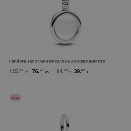
Pandora Талисман висулка Виж невидимото
125.
17
76.
28
64.
00
39.
00
лв.
лв.
€
€
SALE