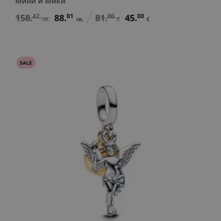
Мини и Мики
158.
42
88.
01
81.
00
45.
00
лв.
лв.
€
€
SALE