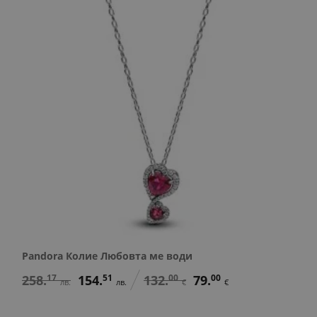
Pandora Колие Любовта ме води
258.
17
154.
51
132.
00
79.
00
лв.
лв.
€
€