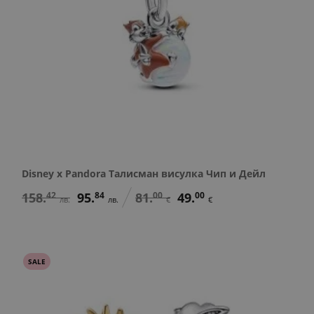
Disney x Pandora Талисман висулка Чип и Дейл
158.
42
95.
84
81.
00
49.
00
лв.
лв.
€
€
SALE