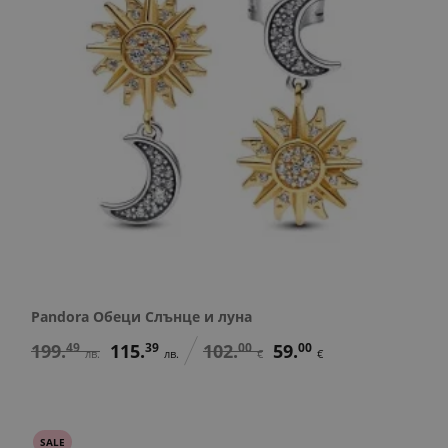
Pandora Обеци Слънце и луна
199.
49
115.
39
102.
00
59.
00
лв.
лв.
€
€
SALE