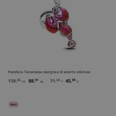
Pandora Талисман висулка В моите обятия
138.
86
88.
01
71.
00
45.
00
лв.
лв.
€
€
SALE