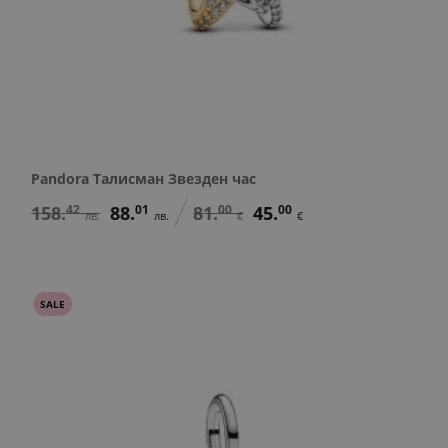
Pandora Талисман Звезден час
158.
42
88.
01
81.
00
45.
00
лв.
лв.
€
€
SALE