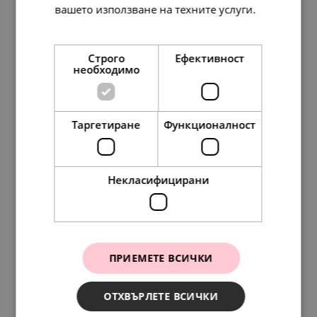
вашето използване на техните услуги.
Прочетете още
Строго
Ефективност
необходимо
Таргетиране
Функционалност
Disney x Pandora Обеци Силата на въображението
138.
86
76.
28
71.
00
39.
00
лв.
лв.
€
€
Некласифицирани
SALE
ПРИЕМЕТЕ ВСИЧКИ
ОТХВЪРЛЕТЕ ВСИЧКИ