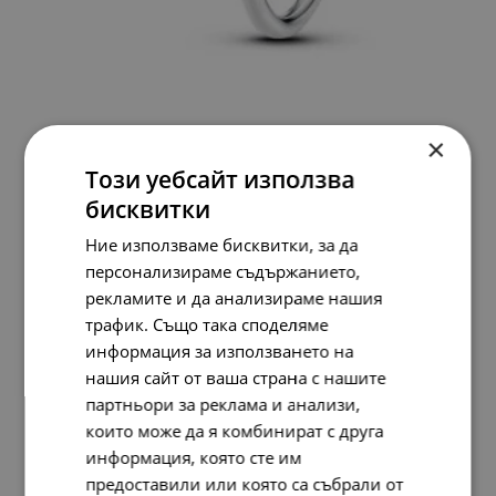
Pandora x Stranger Things Пръстен Демогоргон
×
158.
42
95.
84
81.
00
49.
00
Този уебсайт използва
лв.
лв.
€
€
бисквитки
Ние използваме бисквитки, за да
персонализираме съдържанието,
SALE
рекламите и да анализираме нашия
трафик. Също така споделяме
информация за използването на
нашия сайт от ваша страна с нашите
партньори за реклама и анализи,
които може да я комбинират с друга
информация, която сте им
предоставили или която са събрали от