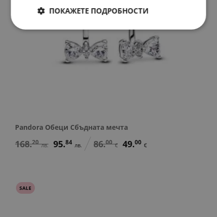
ПОКАЖЕТЕ ПОДРОБНОСТИ
Pandora Обеци Сбъдната мечта
168.
20
95.
84
86.
00
49.
00
лв.
лв.
€
€
SALE