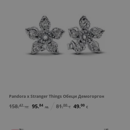
Pandora x Stranger Things Обеци Демогоргон
158.
42
95.
84
81.
00
49.
00
лв.
лв.
€
€