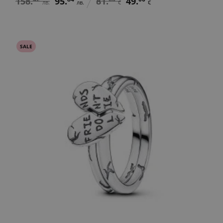
158.
95.
81.
49.
лв.
лв.
€
€
SALE