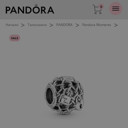
0
>
>
>
>
Начало
Талисмани
PANDORA
Pandora Moments
SALE