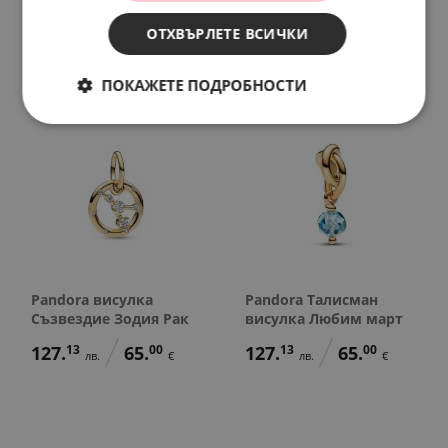
138.
86
88.
01
115.
39
59.
00
лв.
лв.
лв.
€
ОТХВЪРЛЕТЕ ВСИЧКИ
71.
00
45.
00
€
€
ПОКАЖЕТЕ ПОДРОБНОСТИ
Pandora висулка
Pandora Талисман
Съзвездие Зодия Рак
висулка Любим март
127.
13
65.
00
127.
13
65.
00
лв.
€
лв.
€