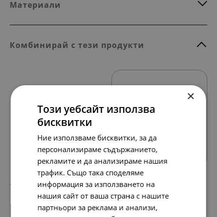
Материали
Комбинирай с тези продукти
×
Този уебсайт използва
бисквитки
Всички продукти
Ние използваме бисквитки, за да
персонализираме съдържанието,
рекламите и да анализираме нашия
трафик. Също така споделяме
информация за използването на
144.
74.
73
00
лв.
€
нашия сайт от ваша страна с нашите
партньори за реклама и анализи,