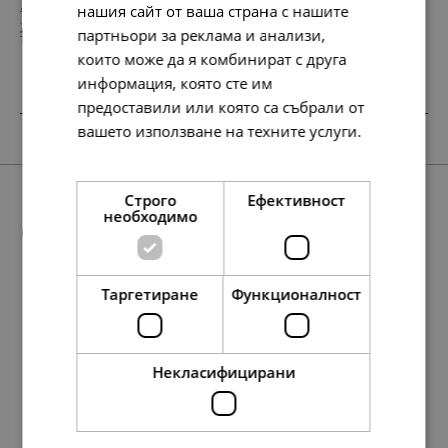
нашия сайт от ваша страна с нашите
138.
76.
86
28
лв.
лв.
партньори за реклама и анализи,
71.
39.
00
00
€
€
които може да я комбинират с друга
информация, която сте им
предоставили или която са събрали от
НОВО
SALE
SALE
SALE
вашето използване на техните услуги.
Прочетете още
Строго
Ефективност
необходимо
Още предложения
Таргетиране
Функционалност
SALE
127.
76.
299.
138.
154.
76.
13
28
24
86
28
51
лв.
лв.
лв.
лв.
лв.
лв.
330.
207.
158.
258.
169.
106.
81.
132.
134.
177.
148.
69.
91.
76.
54
32
42
17
00
00
00
00
95
98
64
00
00
00
лв.
лв.
лв.
лв.
€
€
€
€
лв.
лв.
лв.
€
€
€
65.
39.
153.
71.
39.
79.
00
00
00
00
00
00
€
€
€
€
€
€
Некласифицирани