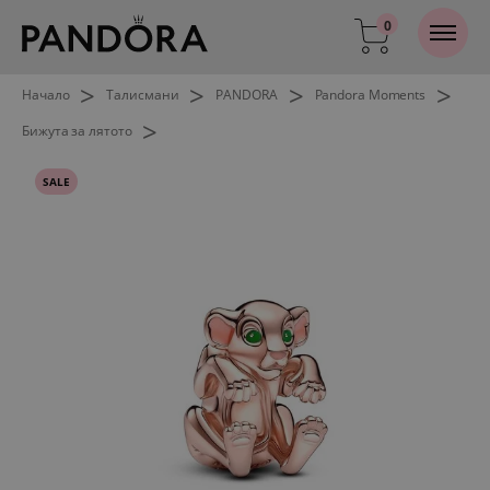
0
>
>
>
>
Начало
Талисмани
PANDORA
Pandora Moments
>
Бижута за лятото
SALE