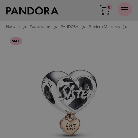
0
>
>
>
>
Начало
Талисмани
PANDORA
Pandora Moments
SALE