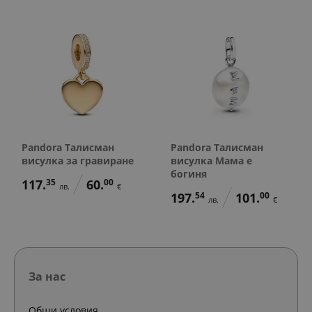
Pandora Талисман
Pandora Талисман
висулка за гравиране
висулка Мама е
богиня
117.
35
60.
00
лв.
€
197.
54
101.
00
лв.
€
За нас
Общи условия