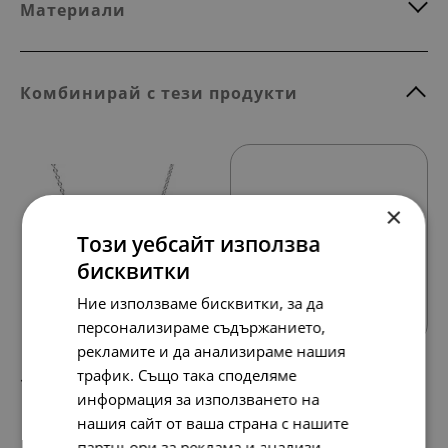
Материали
Комбинирай с тези продукти
×
Този уебсайт използва
бисквитки
Всички продукти
Ние използваме бисквитки, за да
персонализираме съдържанието,
рекламите и да анализираме нашия
трафик. Също така споделяме
148.
76.
64
00
лв.
€
информация за използването на
нашия сайт от ваша страна с нашите
партньори за реклама и анализи,