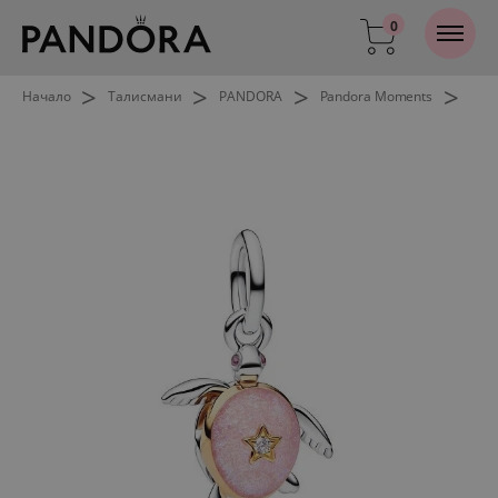
0
>
>
>
>
Начало
Талисмани
PANDORA
Pandora Moments