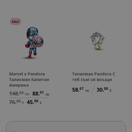
SALE
Marvel x Pandora
Талисман Pandora С
Талисман Капитан
теб съм си вкъщи
Америка
58.
67
30.
00
лв.
€
148.
64
88.
01
лв.
лв.
76.
00
45.
00
€
€