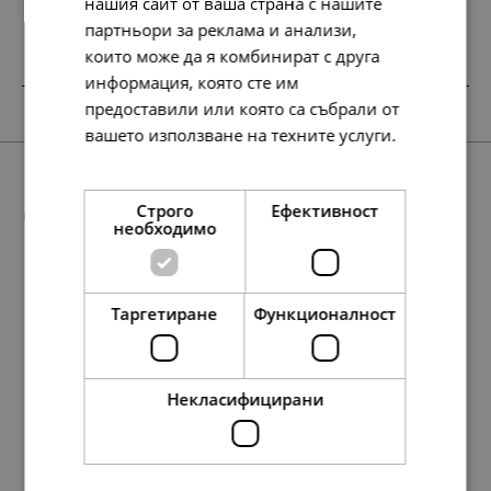
нашия сайт от ваша страна с нашите
партньори за реклама и анализи,
които може да я комбинират с друга
информация, която сте им
SALE
SALE
SALE
предоставили или която са събрали от
вашето използване на техните услуги.
Прочетете още
Още предложения
Строго
Ефективност
необходимо
Таргетиране
Функционалност
78.
48.
78.
158.
48.
95.
23
90
23
42
90
84
лв.
лв.
лв.
лв.
лв.
лв.
37.
138.
134.
117.
19.
71.
69.
60.
88.
56.
148.
45.
29.
76.
16
86
95
35
00
00
00
00
01
72
64
00
00
00
лв.
лв.
лв.
лв.
€
€
€
€
лв.
лв.
лв.
€
€
€
40.
25.
40.
81.
25.
49.
00
00
00
00
00
00
€
€
€
€
€
€
Некласифицирани