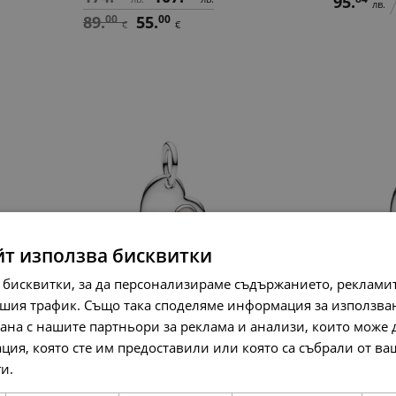
95.
лв.
89.
00
55.
00
€
€
йт използва бисквитки
 бисквитки, за да персонализираме съдържанието, рекламит
Pandora Висулка за
Pandora В
шия трафик. Също така споделяме информация за използва
гравиране Юни
гравиран
рана с нашите партньори за реклама и анализи, които може
95.
84
49.
00
95.
84
ция, която сте им предоставили или която са събрали от в
лв.
€
лв.
ги.
Прочетете още