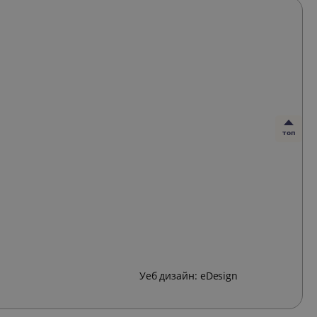
топ
Уеб дизайн:
eDesign