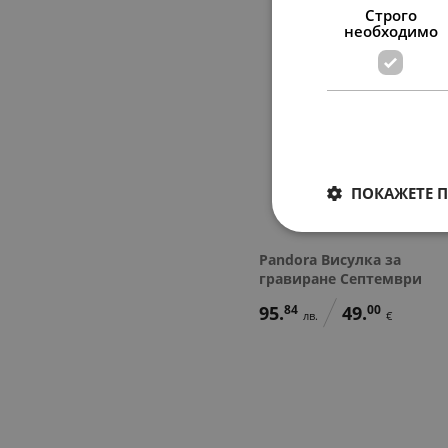
Строго
необходимо
ПОКАЖЕТЕ 
Pandora Висулка за
гравиране Септември
95.
84
49.
00
лв.
€