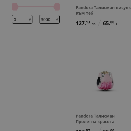
Pandora Талисман висулк
Към теб
€
€
127.
13
65.
00
лв.
€
Pandora Талисман
Пролетна красота
57
00