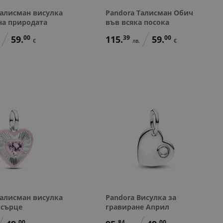
Талисман висулка
Pandora Талисман Обич
на природата
във всяка посока
59.
00
115.
39
59.
00
€
лв.
€
Талисман висулка
Pandora Висулка за
 сърце
гравиране Април
00
84
00