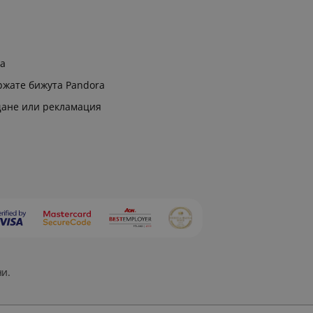
ра
ржате бижута Pandora
щане или рекламация
ни.