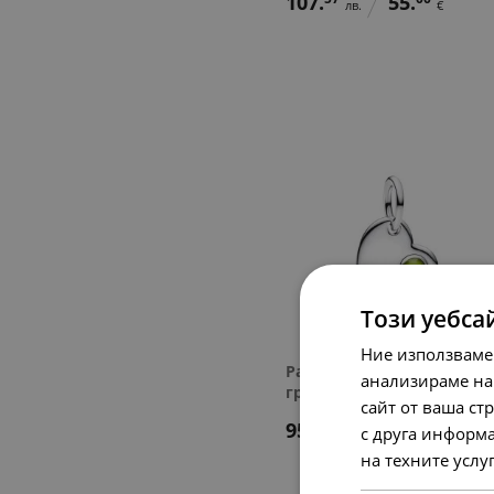
107.
55.
лв.
€
Този уебса
Ние използваме
Pandora Висулка за
анализираме на
гравиране Август
сайт от ваша ст
95.
84
49.
00
с друга информа
лв.
€
на техните услу