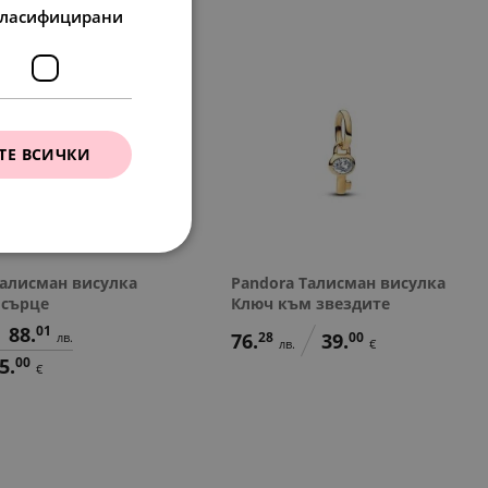
ласифицирани
ТЕ ВСИЧКИ
Талисман висулка
Pandora Талисман висулка
 сърце
Ключ към звездите
88.
01
76.
28
39.
00
лв.
лв.
€
5.
00
€