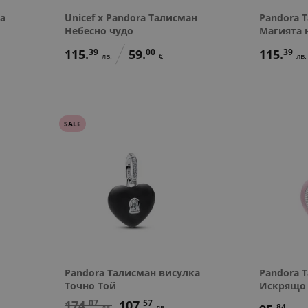
а
Unicef x Pandora Талисман
Pandora 
Небесно чудо
Магията 
115.
39
59.
00
115.
39
лв.
€
лв.
SALE
Pandora Талисман висулка
Pandora 
Точно Той
Искрящо
174.
07
107.
57
84
лв.
лв.