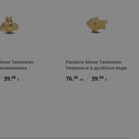
Мини Талисман
Pandora Мини Талисман
незаменима
Уверена и в дълбоки води
39.
00
76.
28
39.
00
€
лв.
€