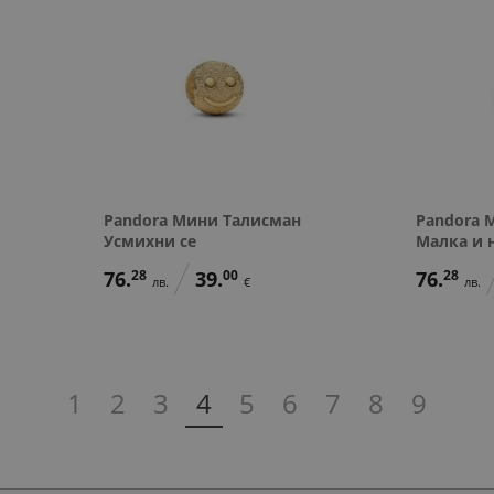
Pandora Мини Талисман
Pandora 
Усмихни се
Малка и 
76.
28
39.
00
76.
28
лв.
€
лв.
1
2
3
4
5
6
7
8
9