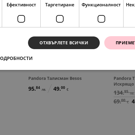
Ефективност
Таргетиране
Функционалност
Нек
SALE
ОТХВЪРЛЕТЕ ВСИЧКИ
ПРИЕМЕ
ПОДРОБНОСТИ
Pandora Талисман Besos
Pandora 
Искрящо
95.
84
49.
00
лв.
€
134.
95
лв.
69.
00
4
€