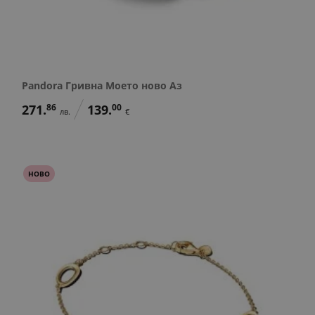
Pandora Гривна Моето ново Аз
271.
86
139.
00
лв.
€
НОВО