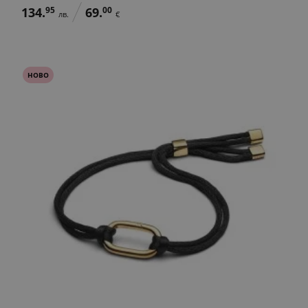
134.
95
69.
00
лв.
€
НОВО