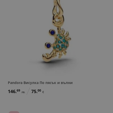
Pandora Висулка По пясък и вълни
146.
69
75.
00
лв.
€