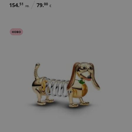
154.
51
79.
00
лв.
€
НОВО