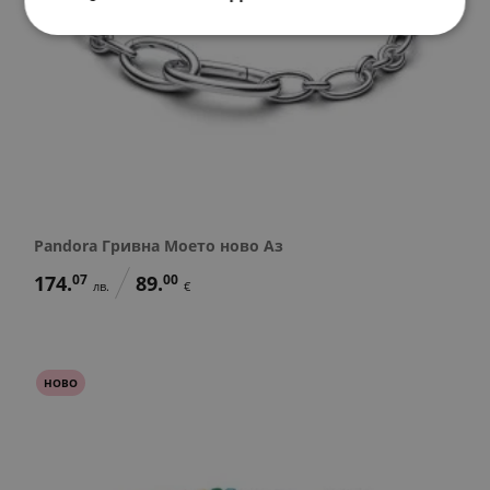
Pandora Гривна Моето ново Аз
174.
07
89.
00
лв.
€
НОВО