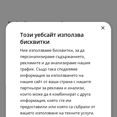
Pandora Талисман висулка До луната
×
88.
01
45.
00
лв.
€
Този уебсайт използва
бисквитки
Ние използваме бисквитки, за да
НОВО
персонализираме съдържанието,
рекламите и да анализираме нашия
трафик. Също така споделяме
информация за използването на
нашия сайт от ваша страна с нашите
партньори за реклама и анализи,
които може да я комбинират с друга
информация, която сте им
предоставили или която са събрали от
вашето използване на техните услуги.