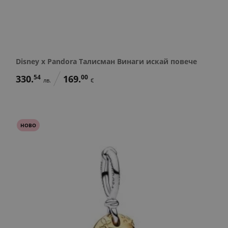
Disney x Pandora Талисман Винаги искай повече
330.
54
169.
00
лв.
€
НОВО