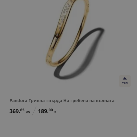
топ
Pandora Гривна твърда На гребена на вълната
369.
65
189.
00
лв.
€