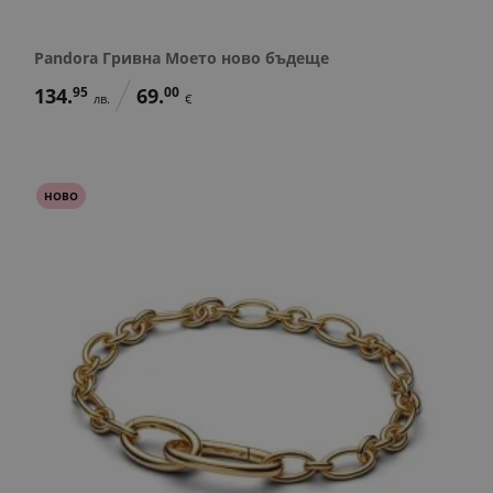
Pandora Гривна Моето ново бъдеще
134.
95
69.
00
лв.
€
НОВО