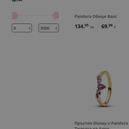
Pandora Обеци Валс
134.
95
69.
00
лв.
€
€
€
Пръстен Disney x Pandora
Тиарата на Анна,