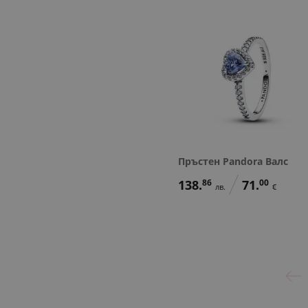
Пръстен Pandora Валс
138.
86
71.
00
лв.
€