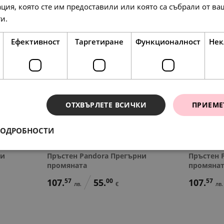
ция, която сте им предоставили или която са събрали от в
ги.
Прочетете още
Ефективност
Таргетиране
Функционалност
Нек
ОТХВЪРЛЕТЕ ВСИЧКИ
ПРИЕМЕ
ПОДРОБНОСТИ
ни
Пръстен Pandora Прегърни
Пръстен 
промяната
промяна
107.
57
55.
00
107.
57
лв.
€
лв.