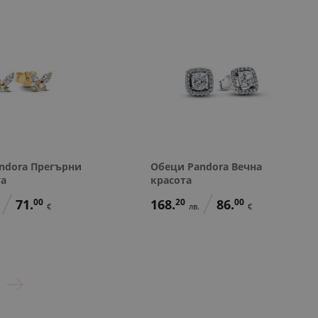
ndora Прегърни
Обеци Pandora Вечна
та
красота
71.
00
168.
20
86.
00
€
лв.
€