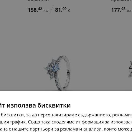
158.
42
81.
00
177.
98
лв.
€
лв.
йт използва бисквитки
Пръстен Disney x Pandora
Пръстен M
 бисквитки, за да персонализираме съдържанието, рекламит
Тиарата на Елза,
Черната 
Замръзналото кралство
шия трафик. Също така споделяме информация за използва
158.
42
лв.
рана с нашите партньори за реклама и анализи, които може
138.
86
71.
00
лв.
€