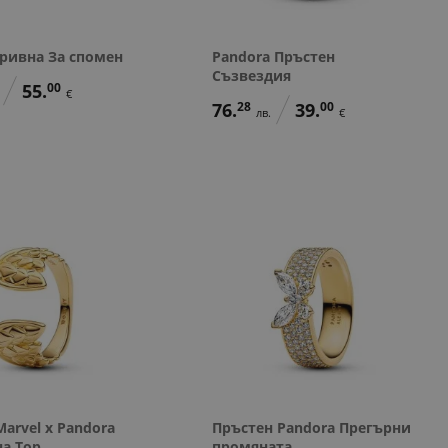
Гривна За спомен
Pandora Пръстен
Съзвездия
55.
00
€
76.
28
39.
00
лв.
€
arvel x Pandora
Пръстен Pandora Прегърни
на Тор
промяната