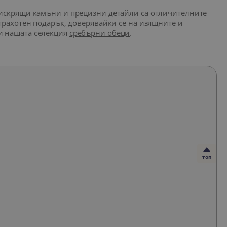
и, искрящи камъни и прецизни детайли са отличителните
 страхотен подарък, доверявайки се на изящните и
 и нашата селекция
сребърни обеци
.
топ