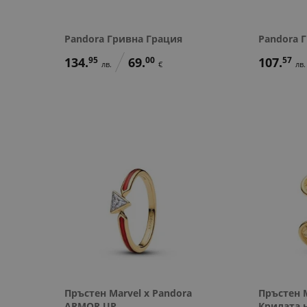
Pandora Гривна Грация
Pandora 
134.
95
69.
00
107.
57
лв.
€
лв.
Пръстен Marvel x Pandora
Пръстен M
ARMOR UP
Крилата 