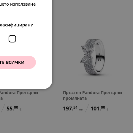
ашето използване
ласифицирани
ТЕ ВСИЧКИ
Pandora Прегърни
Пръстен Pandora Прегърни
та
промяната
55.
00
197.
54
101.
00
€
лв.
€