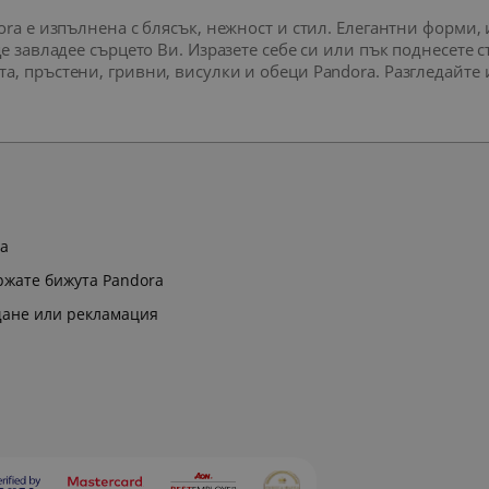
dora е изпълнена с блясък, нежност и стил. Елегантни форм
ще завладее сърцето Ви. Изразете себе си или пък поднесете
а, пръстени, гривни, висулки и обеци Pandora. Разгледайте
ра
ржате бижута Pandora
щане или рекламация