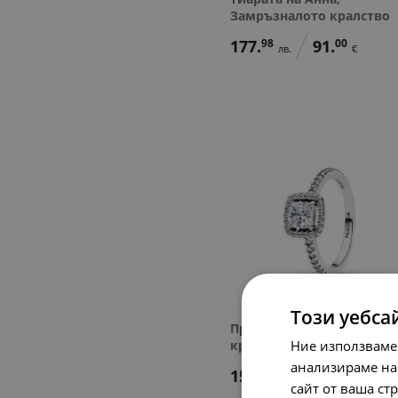
Замръзналото кралство
177.
98
91.
00
лв.
€
Този уебса
Пръстен Pandora Вечна
Ние използваме
красота
анализираме на
158.
42
81.
00
лв.
€
сайт от ваша ст