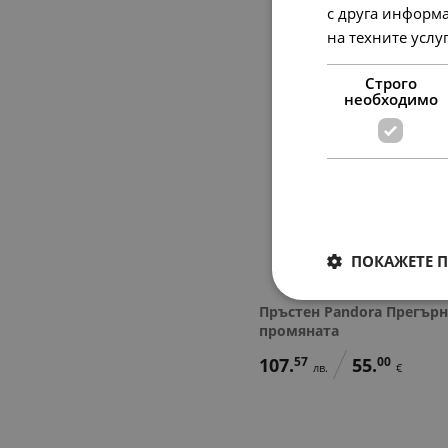
с друга информа
на техните услу
Строго
необходимо
ПОКАЖЕТЕ 
Пръстен Pandora Прегър
промяната
107.
57
55.
00
лв.
€