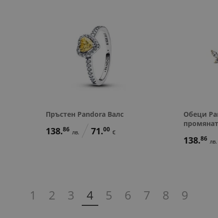
Пръстен Pandora Валс
Обеци Pa
промяна
138.
86
71.
00
лв.
€
138.
86
лв.
1
2
3
4
5
6
7
8
9