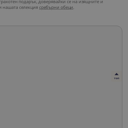
 страхотен подарък, доверявайки се на изящните и
 и нашата селекция
сребърни обеци
.
топ