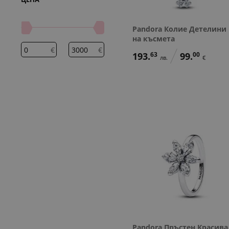
Pandora Колие Детелини
на късмета
€
€
193.
63
99.
00
лв.
€
Pandora Пръстен Красива