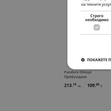
на техните услу
Строго
необходимо
ПОКАЖЕТЕ 
Pandora Обеци
Пробуждане
213.
19
109.
00
лв.
€