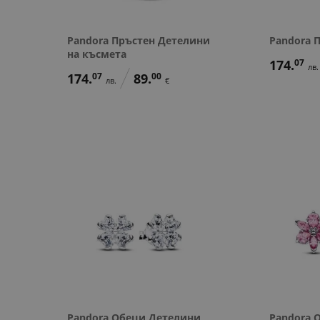
Pandora Пръстен Детелини
Pandora 
на късмета
174.
07
лв.
174.
07
89.
00
лв.
€
Pandora Обеци Детелини
Pandora 