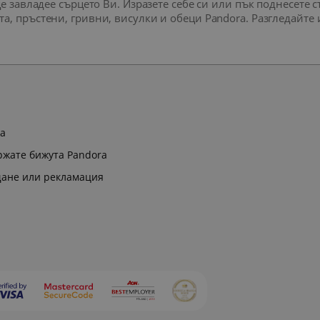
ще завладее сърцето Ви. Изразете себе си или пък поднесете
а, пръстени, гривни, висулки и обеци Pandora. Разгледайте
ра
ржате бижута Pandora
щане или рекламация