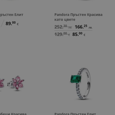
Пръстен Елит
Pandora Пръстен Красива
като цвете
89.
00
€
252.
30
166.
25
лв.
лв.
129.
00
85.
00
€
€
Обеци Красива
Pandora Пръстен Елит