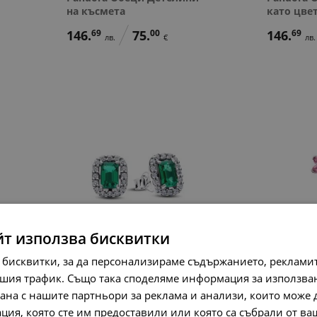
на късмета
като цве
146.
69
75.
00
146.
69
лв.
€
лв.
йт използва бисквитки
та
Pandora Обеци Елит
Pandora 
 бисквитки, за да персонализираме съдържанието, рекламит
на приро
шия трафик. Също така споделяме информация за използва
127.
13
65.
00
лв.
€
рана с нашите партньори за реклама и анализи, които може
107.
57
лв.
ция, която сте им предоставили или която са събрали от в