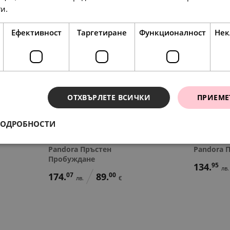
ги.
Прочетете още
Ефективност
Таргетиране
Функционалност
Нек
ОТХВЪРЛЕТЕ ВСИЧКИ
ПРИЕМЕ
ПОДРОБНОСТИ
Pandora Пръстен
Pandora 
Пробуждане
134.
95
лв.
174.
07
89.
00
лв.
€