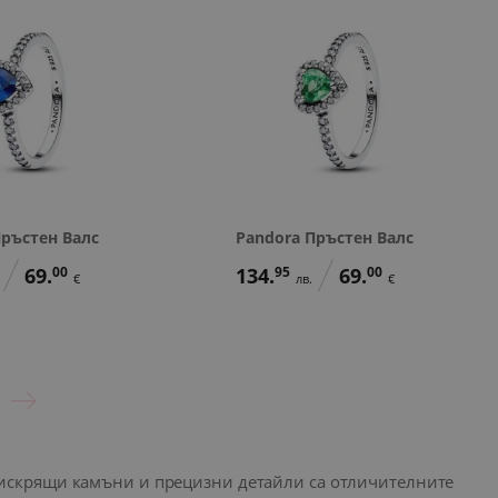
Пръстен Валс
Pandora Пръстен Валс
69.
00
134.
95
69.
00
€
лв.
€
и, искрящи камъни и прецизни детайли са отличителните