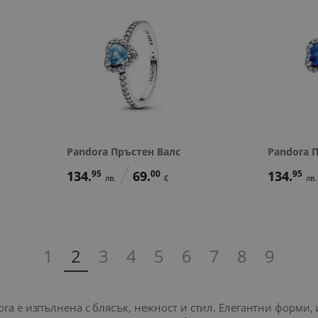
Pandora Пръстен Валс
Pandora 
134.
95
69.
00
134.
95
лв.
€
лв.
1
2
3
4
5
6
7
8
9
dora е изпълнена с блясък, нежност и стил. Елегантни форм