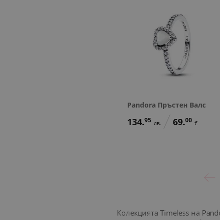
Pandora Пръстен Валс
134.
95
69.
00
лв.
€
Колекцията Timeless на Pan